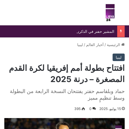
بحث عن
الق
المشير حفتر في الذكرى الـ86 لتأسيس الجيش: القوات المسلحة جيش واحد غير قابل للتجزئة
الرئيسية
/
أخبار العالم
/
ليبيا
ليبيا
افتتاح بطولة أمم إفريقيا لكرة القدم
المصغرة – درنة 2025
حماد وبلقاسم حفتر يفتتحان النسخة الرابعة من البطولة
وسط تنظيمٍ مميز
15 يوليو، 2025
0
395