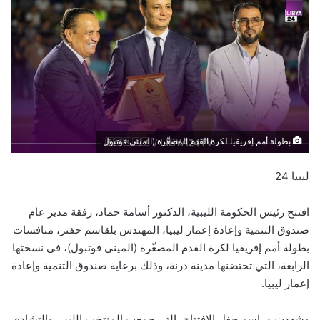
بطولة أمم إفريقيا لكرة القدم المصغّرة (الميني فوتبول
ليبيا 24
افتتح رئيس الحكومة الليبية، الدكتور أسامة حماد، رفقة مدير عام
صندوق التنمية وإعادة إعمار ليبيا، المهندس بلقاسم حفتر، منافسات
بطولة أمم إفريقيا لكرة القدم المصغّرة (الميني فوتبول)، في نسختها
الرابعة، التي تحتضنها مدينة درنة، وذلك برعاية صندوق التنمية وإعادة
إعمار ليبيا.
وشهدت مراسم حفل الافتتاح، التي جمعت المنتخب الليبي والتشادي