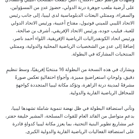
على أرضية ملعب جوهرة درنة الدولي، حضورَ عددٍ من المسؤولين،
والسفراء، وممثلي البعثات الدبلوماسية لدى ليبيا، إلى جانب رئيس
الاتحاد الليبي للميني فوتبول، مفتاح أعنيبة، ورئيس الاتحاد الدولي
للعبة، فيليب جوده، ورئيس الاتحاد الإفريقي، أشرف بن صالحة،
ورئيس اتحاد الكونفدراليات الرياضية الإفريقية، اللواء أحمد ناصر،
إضافةً إلى عددٍ من الشخصيات الرياضية المحلية والدولية، وممثلي
المنتخبات المشاركة في البطولة.
ويشارك في هذه النسخة من البطولة 16 منتخبًا إفريقيًا، وسط تنظيمٍ
دقيق، ولوحاتٍ استعراضيةٍ مميزة، وأجواءٍ احتفاليةٍ تعكس صورةً
مشرقةً لمدينة درنة الزاهرة، وتؤكد مكانة ليبيا المتجددة كواجهةٍ
للمحافل الرياضية القارية والدولية.
وتأتي استضافة البطولة في ظل نهضة تنموية شاملة تشهدها ليبيا،
بدعمٍ متواصل من القائد العام للقوات المسلحة، المشير خليفة حفتر،
عبر مشاريع تطوير البنية التحتية، بما يعزز مكانة ليبيا كدولةٍ قادرة
على استضافة الفعاليات الرياضية القارية والدولية الكبرى.