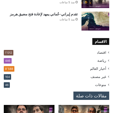
منذ 5 ساعات
تقدم إيراني-عُماني يمهد لإعادة فتح مضيق هرمز
منذ 5 ساعات
الاقسام
اقتصاد
1٬012
رياضة
446
أخبار العالم
8٬588
غير مصنف
164
منوعات
46
مقالات ذات صلة