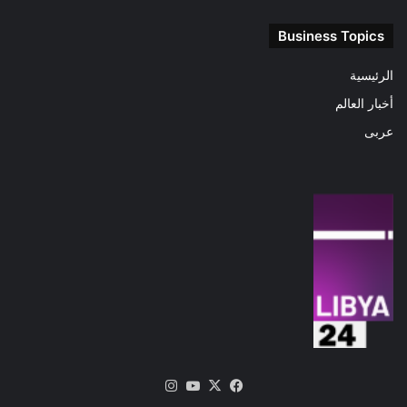
Business Topics
الرئيسية
أخبار العالم
عربى
‫X
فيسبوك
‫YouTube
انستقرام