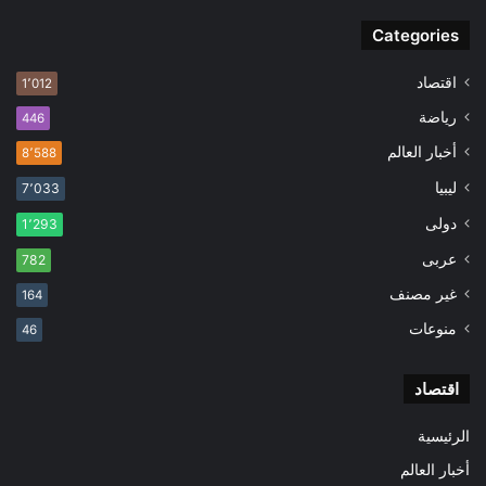
Categories
اقتصاد
1٬012
رياضة
446
أخبار العالم
8٬588
ليبيا
7٬033
دولى
1٬293
عربى
782
غير مصنف
164
منوعات
46
اقتصاد
الرئيسية
أخبار العالم