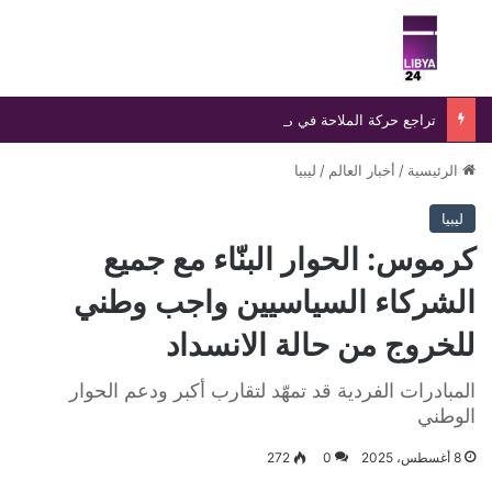
بحث عن
الق
تراجع حركة الملاحة في مضيق هرمز وسط ترقب لمحادثات إيرانية – عمانية بشأن إعادة فتحه
الرئيسية
/
أخبار العالم
/
ليبيا
ليبيا
كرموس: الحوار البنّاء مع جميع
الشركاء السياسيين واجب وطني
للخروج من حالة الانسداد
المبادرات الفردية قد تمهّد لتقارب أكبر ودعم الحوار
الوطني
8 أغسطس، 2025
0
272