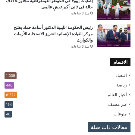
إصابات إيبولا في الكونغو الديمقراطية تتجاوز 4 آلاف
حالة في ثاني أكبر تفشٍ عالمي
منذ 3 ساعات
رئيس الحكومة الليبية الدكتور أسامة حماد يفتتح
مركز القيادة الإنسانية لتعزيز الاستجابة للأزمات
والكوارث
منذ 3 ساعات
الاقسام
اقتصاد
1٬009
رياضة
446
أخبار العالم
8٬572
غير مصنف
164
منوعات
46
مقالات ذات صلة