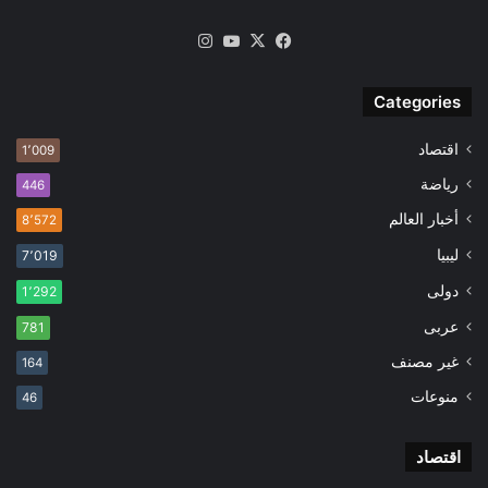
‫X
فيسبوك
‫YouTube
انستقرام
Categories
اقتصاد
1٬009
رياضة
446
أخبار العالم
8٬572
ليبيا
7٬019
دولى
1٬292
عربى
781
غير مصنف
164
منوعات
46
اقتصاد