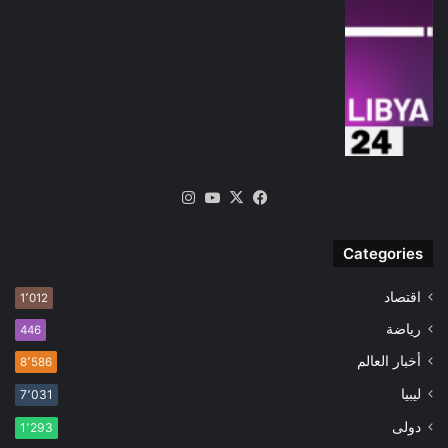
‫X
فيسبوك
‫YouTube
انستقرام
Categories
اقتصاد
1٬012
رياضة
446
أخبار العالم
8٬586
ليبيا
7٬031
دولى
1٬293