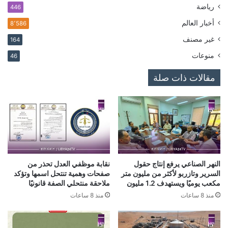
رياضة
446
أخبار العالم
8٬586
غير مصنف
164
منوعات
46
مقالات ذات صلة
النهر الصناعي يرفع إنتاج حقول
نقابة موظفي العدل تحذر من
السرير وتازربو لأكثر من مليون متر
صفحات وهمية تنتحل اسمها وتؤكد
مكعب يوميًا ويستهدف 1.2 مليون
ملاحقة منتحلي الصفة قانونيًا
منذ 8 ساعات
منذ 8 ساعات