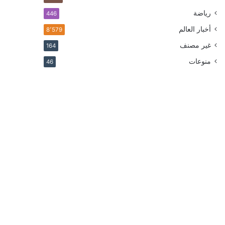
رياضة
446
أخبار العالم
8٬579
غير مصنف
164
منوعات
46