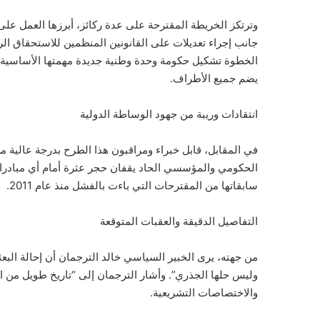
وترتكز الخريطة المقترحة على عدة ركائز، أبرزها العمل على ت
جانب إجراء تعديلات على القانونين المنظمين للاستحقاق ا
الخطوة تشكيل حكومة وحدة وطنية جديدة مهمتها الأساسية ت
يضم جميع الأطراف.
انتقادات وريبة من جهود الوساطة الدولية
في المقابل، قابل خبراء ومراقبون هذا الطرح بدرجة عالية 
الحكومي والمؤسسي الحاد يقفان حجر عثرة أمام أي مبادرات
سابقاتها من المقترحات التي باءت بالفشل منذ عام 2011.
التفاصيل الدقيقة والعقبات المتوقعة
من جهته، يرى الخبير السياسي خالد الترجمان أن إحالة البعثة
وليس حلها الجذري”. وأشار الترجمان إلى “تاريخ طويل من ا
والاختصاصات التشريعية.