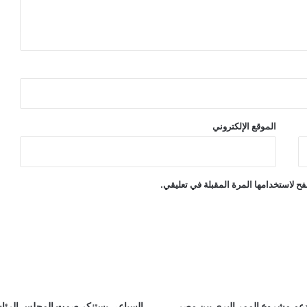
الموقع الإلكتروني
ح لاستخدامها المرة المقبلة في تعليقي.
عم مشروع الممر البري بين مصر
السباعي يستنكر صمت المجلس الرئ