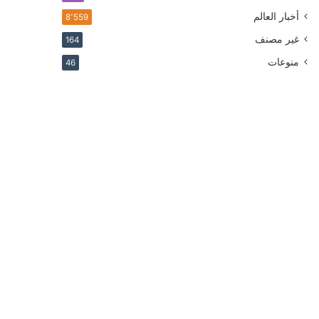
أخبار العالم
8٬559
غير مصنف
164
منوعات
46