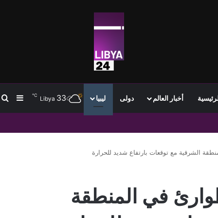
℃
33
ب
إضافة
لرئيسية
أخبار العالم
دولى
ليبيا
Libya
منطقة الشرقية مع توقعات بارتفاع شديد للحرارة
طوارئ في المنطقة