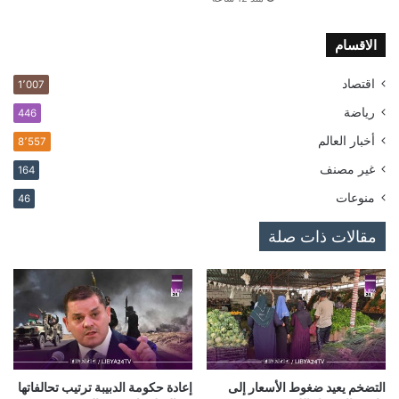
الاقسام
اقتصاد
1٬007
رياضة
446
أخبار العالم
8٬557
غير مصنف
164
منوعات
46
مقالات ذات صلة
التضخم يعيد ضغوط الأسعار إلى
إعادة حكومة الدبيبة ترتيب تحالفاتها