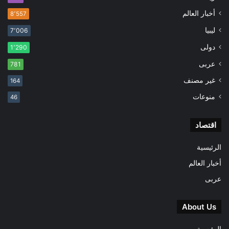
أخبار العالم
8٬557
ليبيا
7٬006
دولى
1٬290
عربى
781
غير مصنف
164
منوعات
46
اقتصاد
الرئيسية
أخبار العالم
عربى
About Us
الرئيسية