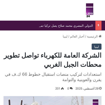
بحث عن
الق
الدولي المصري محمد صلاح يصل تركيا تمهيدًا لإتمام انتقاله إلى طرابزون سبور وسط استقبال جماهيري واسع
الرئيسية
/
أخبار العالم
/
ليبيا
ليبيا
الشركة العامة للكهرباء تواصل تطوير
محطات الجبل الغربي
استعدادات لتركيب منصات استقبال خطوط 66 ك.ف في
يفرن والعوينية والتوامة
29 أغسطس، 2025
0
201