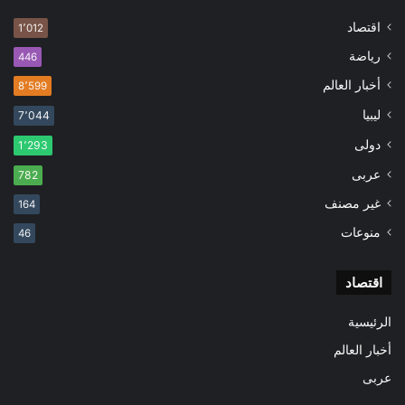
اقتصاد
1٬012
رياضة
446
أخبار العالم
8٬599
ليبيا
7٬044
دولى
1٬293
عربى
782
غير مصنف
164
منوعات
46
اقتصاد
الرئيسية
أخبار العالم
عربى