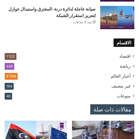
صيانة عاجلة لدائرة درنة-المفترق واستبدال عوازل
لتعزيز استقرار الشبكة
منذ 3 ساعات
الاقسام
اقتصاد
1٬012
رياضة
446
أخبار العالم
8٬599
غير مصنف
164
منوعات
46
مقالات ذات صلة