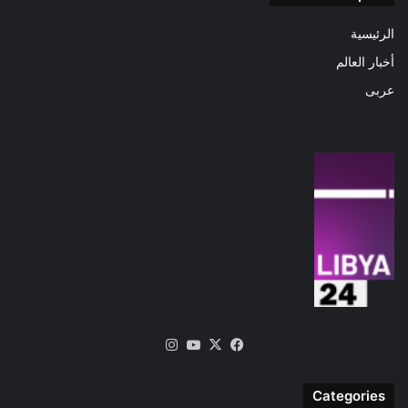
الرئيسية
أخبار العالم
عربى
‫X
فيسبوك
‫YouTube
انستقرام
Categories