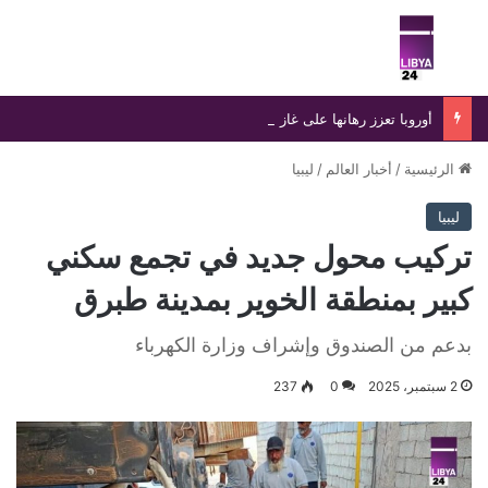
بحث عن
الق
أوروبا تعزز رهانها على غاز ليبيا والجزائر مع تصاعد قيود الغاز الروسي
الرئيسية
/
أخبار العالم
/
ليبيا
ليبيا
تركيب محول جديد في تجمع سكني
كبير بمنطقة الخوير بمدينة طبرق
بدعم من الصندوق وإشراف وزارة الكهرباء
2 سبتمبر، 2025
0
237