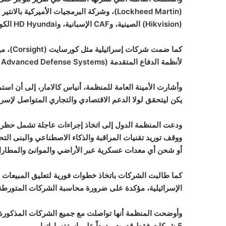
(
Lockheed Martin
)، وشركة البرمجيات الأميركية بالانتير 
(
Hikvision
) الصينية، و
CAF
الإسبانية، و
HD Hyundai
الكور
كما ضمت شركات إسرائيلية مثل كورسايت (
Corsight
)، م
لأنظمة الدفاع المتقدمة (
l Advanced Defense Systems
وأشارت الأمينة العامة للمنظمة، أنياس كالامار، إلى أن اس
يكن ليتحقق لولا الدعم الاقتصادي والتجاري المتواصل لإسرا
ودعت المنظمة الدول إلى اتخاذ إجراءات عاجلة تشمل حظر تزو
ووقف توريد تقنيات المراقبة والذكاء الاصطناعي والبنى التحت
أو شحن أي معدات عسكرية عبر الأراضي والموانئ والمطارا
كما طالبت الشركات باتخاذ خطوات فورية لتعليق المبيعات 
الإسرائيلية، مؤكدة على ضرورة محاسبة الشركات المتورطة 
وأوضحت المنظمة أنها تواصلت مع جميع الشركات المذكورة ف
5 شركات فقط قدمت ردوداً على استفساراتها.