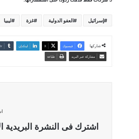
إسرائيل
العفو الدولية
غزة
ليبيا
شاركها
فيسبوك
‫X
لينكدإن
مشاركة عبر البريد
طباعة
اش
اشترك فى النشرة البريدية ال