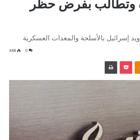
ة وتطالب بفرض حظر
د إسرائيل بالأسلحة والمعدات العسكرية
488
0
Odnoklassniki
‫Pocket
طباعة