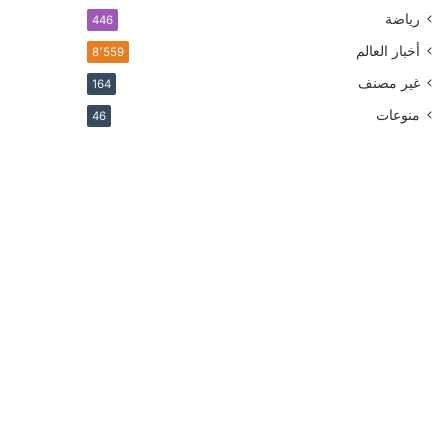
رياضة
446
أخبار العالم
8٬559
غير مصنف
164
منوعات
46