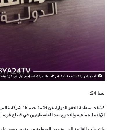
العفو الدولية تكشف قائمة شركات عالمية تدعم إسرائيل في غزة وت
ليبيا 24:
كشفت منظمة العفو ال
الإبادة الجماعية والتجويع ضد الفلسطينيين في قطاع غزة، إ
واشتملت القائمة التي نشرتها المنظمة في تقرير موجز على 