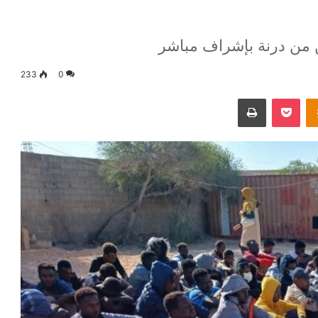
ن من درنة بإشراف مباشر
233
0
Odnoklassniki
‫Pocket
طباعة