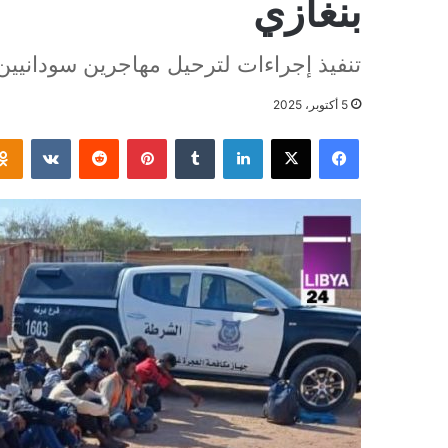
بنغازي
تنفيذ إجراءات لترحيل مهاجرين سودانيي
5 أكتوبر، 2025
فيسبوك
‫X
لينكدإن
بينتيريست