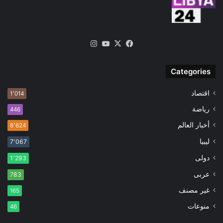
‫X
فيسبوك
‫YouTube
انستقرام
Categories
اقتصاد
1٬014
رياضة
446
أخبار العالم
8٬624
ليبيا
7٬067
دولى
1٬293
عربى
783
غير مصنف
165
منوعات
46