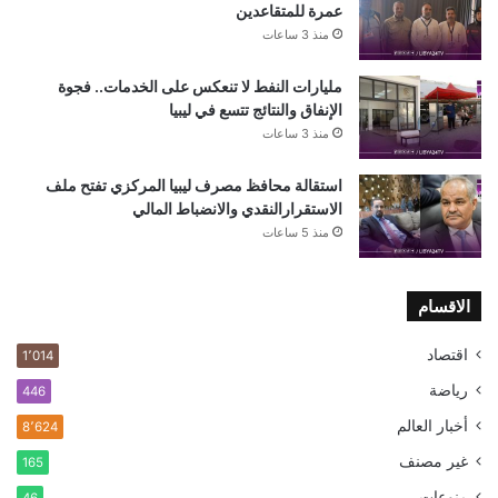
عمرة للمتقاعدين
منذ 3 ساعات
مليارات النفط لا تنعكس على الخدمات.. فجوة
الإنفاق والنتائج تتسع في ليبيا
منذ 3 ساعات
استقالة محافظ مصرف ليبيا المركزي تفتح ملف
الاستقرارالنقدي والانضباط المالي
منذ 5 ساعات
الاقسام
اقتصاد
1٬014
رياضة
446
أخبار العالم
8٬624
غير مصنف
165
منوعات
46