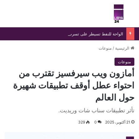
بحث عن
الق
الواحة للنفط تسيطر على تسرب بخط «الزقوط- السدرة» خلال 24 ساعة
الرئيسية
/
منوعات
منوعات
أمازون ويب سيرفسيز تقترب من
احتواء عطل أوقف تطبيقات شهيرة
حول العالم
تأثر تطبيقات سناب شات وريديت.
21 أكتوبر، 2025
0
329