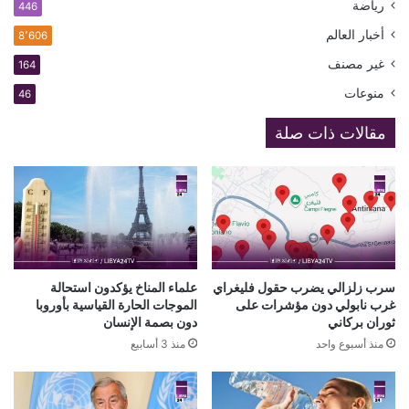
رياضة
446
أخبار العالم
8٬606
غير مصنف
164
منوعات
46
مقالات ذات صلة
سرب زلزالي يضرب حقول فليغراي
علماء المناخ يؤكدون استحالة
غرب نابولي دون مؤشرات على
الموجات الحارة القياسية بأوروبا
ثوران بركاني
دون بصمة الإنسان
منذ أسبوع واحد
منذ 3 أسابيع