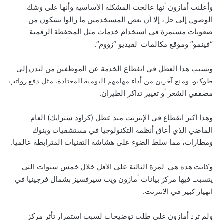
وأعلنت أمازون أنها عالجت المشكلة الأساسية وأنها على وشك
الوصول إلى حل، إلا أن بعض المستخدمين ما زالوا يشكون من
صعوبات مستمرة في استخدام خدمات مثل المحفظة الرقمية
“فينمو” وموقع مكالمات الفيديو “زووم”.
وتسبب هذا العطل في انقطاع الخدمة عن الموظفين من لندن إلى
طوكيو، ومنع آخرين من أداء مهامهم اليومية المعتادة، مثل دفع رواتب
مصففي الشعر أو تغيير تذاكر الطيران.
وهذا أكبر انقطاع في الإنترنت منذ عطل (كراود سترايك) العام
الماضي الذي أعاق أنظمة التكنولوجيا في مستشفيات وبنوك
ومطارات، مما سلط الضوء على هشاشة التقنيات المترابطة عالميا.
وكانت هذه هي المرة الثالثة على الأقل خلال خمس سنوات التي
يتسبب فيها مركز بيانات أمازون ويب سيرفسيز بشمال فرجينيا في
انهيار كبير في الإنترنت.
ولم ترد أمازون على طلب توضيحات لسبب استمرار تأثر مركز