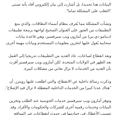
البيانات هذا تحديدا، بل أشارت إلى بيان إلكتروني أفاد بأنه تسنى
“التغلب على المشكلة تماما”.
ونشأت المشكلة مما يُعرف بنظام أسماء النطاقات، والذي منع
التطبيقات من العثور على العنوان الصحيح لواجهة برمجة تطبيقات
(دينامو دي.بي) من أمازون ويب سيرفسيز، وهي قاعدة بيانات
سحابية يُعول عليها لتخزين معلومات المستخدم وبيانات مهمة أخرى.
وبعد انقطاع لساعات، عاد العديد من التطبيقات تدريجيا إلى العمل
بعد الظهر في الولايات المتحدة. لكن أمازون ويب سيرفسيز أقرت
بأن العديد من الخدمات لا تزال تعاني من مشكلات كبيرة.
وذكرت رسالة داخلية عن الانقطاع، والتي اطلعت عليها رويترز، أن
“هناك عددا كبيرا من الخدمات الداخلية المعطلة لا تزال قيد الإصلاح”.
وتوفر أمازون ويب سيرفسيز خدمات الحوسبة عند الطلب وتخزين
البيانات وخدمات رقمية أخرى للشركات والحكومات والأفراد. وقد
تتسبب الأعطال في خوادمها في حدوث انقطاعات عبر المواقع