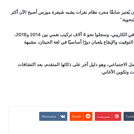
يُعتبر سابقًا مجرد نظام نقرات يشبه شيفرة مورس أصبح الآن أكثر
نحوية.”
وقام العلماء بتثبيت ميكروفونات صغيرة على 15 حوت عنبر في الكاريبي، وسجلوا نحو 4 آلاف تركيب نغمي بين 2014 و2018،
وقيت والإيقاع يلعبان دورًا أساسيًا في لغة الحيتان، مشبهة
صل الاجتماعي، وهو دليل آخر على ذكائها المتقدم، بعد اكتشافات
ت وتكوين الأغاني.
بينتيريست