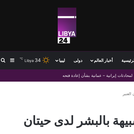
℃
34
ب
إضافة
لرئيسية
أخبار العالم
دولى
ليبيا
Libya
أحمر والهلال الأحمر تعزيز التعاون الإنساني وملف الهجرة غير الشرعية
العنبر
يهة بالبشر لدى حيتان