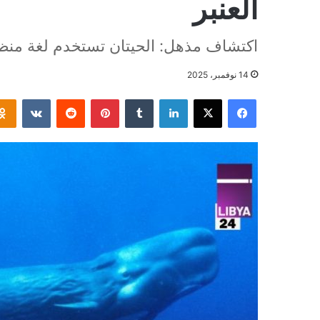
العنبر
اكتشاف مذهل: الحيتان تستخدم لغة منظم
14 نوفمبر، 2025
فيسبوك
‫X
لينكدإن
بينتيريست