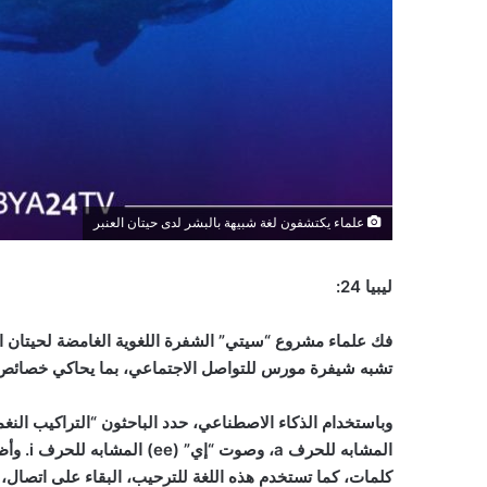
علماء يكتشفون لغة شبيهة بالبشر لدى حيتان العنبر
ليبيا 24:
فك علماء مشروع “سيتي” الشفرة اللغوية الغامضة لحيتان ال
تشبه شيفرة مورس للتواصل الاجتماعي، بما يحاكي خصائص ا
وباستخدام الذكاء الاصطناعي، حدد الباحثون “التراكيب الن
المشابه للحرف
a
، وصوت “إي” (
ee
) المشابه للحرف
i
. وأ
كلمات، كما تستخدم هذه اللغة للترحيب، البقاء على اتصال،