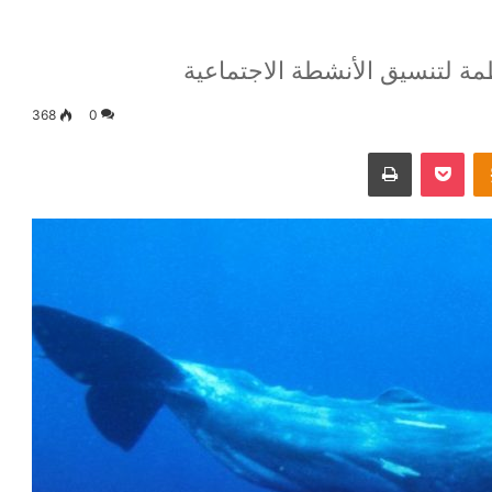
ة لتنسيق الأنشطة الاجتماعية
368
0
Odnoklassniki
‫Pocket
طباعة