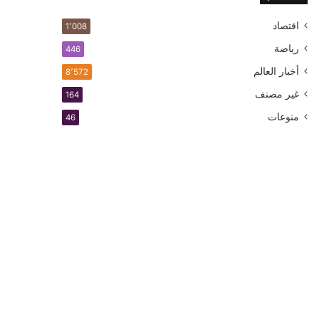
اقتصاد
1٬008
رياضة
446
أخبار العالم
8٬572
غير مصنف
164
منوعات
46