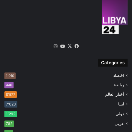
‫X
فيسبوك
‫YouTube
انستقرام
Categories
اقتصاد
1٬010
رياضة
446
أخبار العالم
8٬577
ليبيا
7٬023
دولى
1٬292
عربى
782