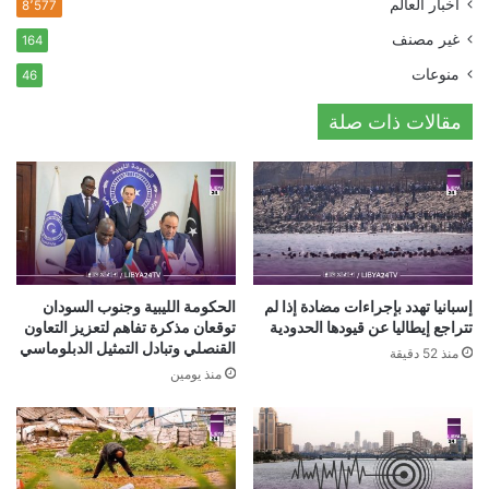
أخبار العالم
8٬577
غير مصنف
164
منوعات
46
مقالات ذات صلة
إسبانيا تهدد بإجراءات مضادة إذا لم
الحكومة الليبية وجنوب السودان
تتراجع إيطاليا عن قيودها الحدودية
توقعان مذكرة تفاهم لتعزيز التعاون
القنصلي وتبادل التمثيل الدبلوماسي
منذ 52 دقيقة
منذ يومين