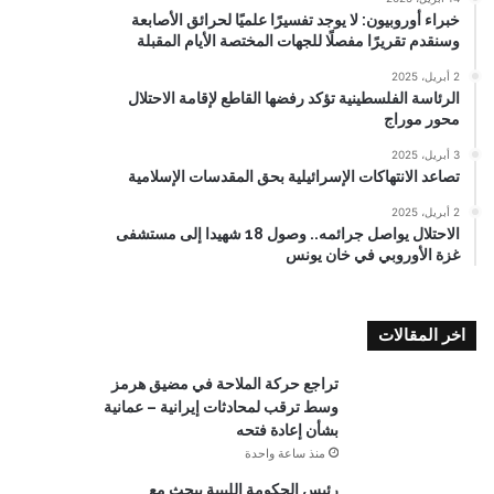
خبراء أوروبيون: لا يوجد تفسيرًا علميًا لحرائق الأصابعة
وسنقدم تقريرًا مفصلًا للجهات المختصة الأيام المقبلة
2 أبريل، 2025
الرئاسة الفلسطينية تؤكد رفضها القاطع لإقامة الاحتلال
محور موراج
3 أبريل، 2025
تصاعد الانتهاكات الإسرائيلية بحق المقدسات الإسلامية
2 أبريل، 2025
الاحتلال يواصل جرائمه.. وصول 18 شهيدا إلى مستشفى
غزة الأوروبي في خان يونس
اخر المقالات
تراجع حركة الملاحة في مضيق هرمز
وسط ترقب لمحادثات إيرانية – عمانية
بشأن إعادة فتحه
منذ ساعة واحدة
رئيس الحكومة الليبية يبحث مع