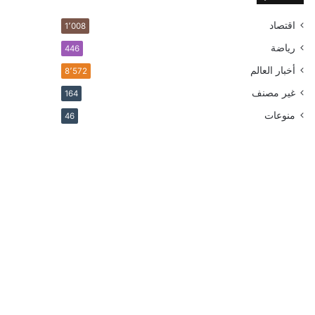
اقتصاد
1٬008
رياضة
446
أخبار العالم
8٬572
غير مصنف
164
منوعات
46