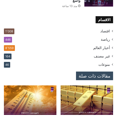
واسع
منذ 13 ساعة
الاقسام
اقتصاد
1٬008
رياضة
446
أخبار العالم
8٬559
غير مصنف
164
منوعات
46
مقالات ذات صلة