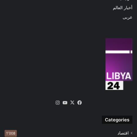
أخبار العالم
عربى
‫X
فيسبوك
‫YouTube
انستقرام
Categories
اقتصاد
1٬008