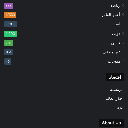
رياضة
446
أخبار العالم
8٬559
ليبيا
7٬008
دولى
1٬290
عربى
781
غير مصنف
164
منوعات
46
اقتصاد
الرئيسية
أخبار العالم
عربى
About Us