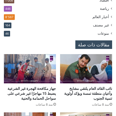
اقتصاد
1٬008
رياضة
446
أخبار العالم
8٬567
غير مصنف
164
منوعات
46
مقالات ذات صلة
نائب القائد العام يلتقي مشايخ
جهاز مكافحة الهجرة غير الشرعية
وأعيان منطقة تمسة ويؤكد أولوية
يضبط 15 مهاجرًا غير شرعي على
تنمية الجنوب
سواحل الحمامة والحنية
منذ 8 ساعات
منذ 8 ساعات