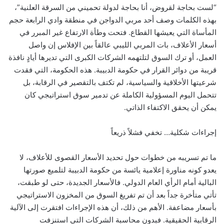
“لست بحاجة لقروض، أنا بحاجة لدولة تحميني من السرقة العلنية”،
بهذه الكلمات وصف أحد مربي الدواجن في منطقة وادي الرابعة حجم
المأساة التي يعيشها القطاع. فتحت وطأة الارتفاع غير المبرر في
أسعار الأعلاف، بات المربي الليبي عالقاً بين الإفلاس إن واصل
العمل، أو ترك السوق لتلتهمه الشركات الكبرى التي تديرها أيادٍ نافذة
قريبة من دوائر القرار في حكومة الدبيبة. هذه الحكومة، التي فقدت
شرعيتها الأخلاقية والسياسية، لم تكتف بالتقصير في الرقابة، بل
تتحمل اليوم المسؤولية الكاملة عن تدمير سوق استراتيجي كان
يمكن أن يحقق الاكتفاء الذاتي.
إجراءات شكلية… تخفي فشلاً ذريعاً
ما تم تسريبه من خطوات حول تحديد الأسعار القصوى للأعلاف، لا
يعدو كونه مناورة إعلامية يائسة من حكومة الدبيبة لتلميع صورتها
البالية أمام الرأي العام الدولي. فالأسعار الجديدة، حتى لو طبقت،
تأتي متأخرة جداً بعد أن تم تفريغ السوق من المخزون الاستراتيجي
بأسعار مضاعفة. الأهم من ذلك، أن هذه الإجراءات افتقرت إلى الآلية
الرقابية الحقيقية. فبدون محاسبة الشركات التي استنزفت