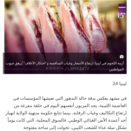
أزمة اللحوم في ليبيا: ارتفاع الأسعار وغياب المنافسة و"احتكار الأعلاف" يُرهق جيوب
المواطنين
ليبيا 24
في مشهد يعكس بدقة حالة التدهور التي تعيشها المؤسسات في
العاصمة الليبية، يجد المربون أنفسهم اليوم في حلقة مفرغة من
ارتفاع التكاليف وغياب الرقابة، بينما تتابع حكومة منتهية الولاية انهيار
أحد أعمدة الأمن الغذائي الوطني. فالسوق المحلية، التي كانت يوماً
تشكل سلة غذاء للشعب الليبي، تحولت إلى ساحة مفتوحة