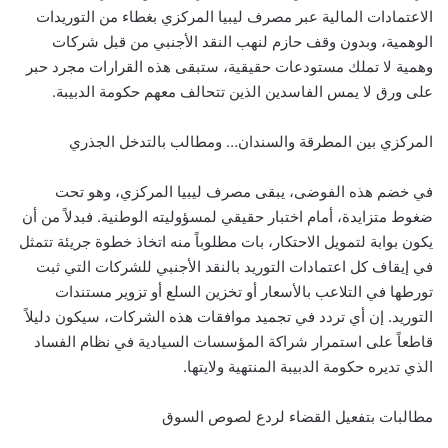
الاعتمادات المالية عبر مصرف ليبيا المركزي بغطاء من التوريدات
الوهمية، وبدون وقف حازم لنهب النقد الأجنبي من قبل شركات
وهمية لا تملك مستودعات حقيقية، ستبقى هذه القرارات مجرد حبر
على ورق لا يمس الفاسدين الذين تتحالف معهم حكومة الدبيبة.
المركزي بين المطرقة والسندان… ومطالب بالتدخل الجذري
في خضم هذه الفوضى، يبقى مصرف ليبيا المركزي، وهو تحت
ضغوط متزايدة، أمام اختبار حقيقي لمسؤوليته الوطنية. فبدلاً من أن
يكون بوابة لتمويل الاحتكار، بات مطلوباً منه اتخاذ خطوة جريئة تتمثل
في إيقاف كل اعتمادات التوريد بالنقد الأجنبي للشركات التي ثبت
تورطها في التلاعب بالأسعار أو تخزين السلع أو تزوير مستندات
التوريد. إن أي تردد في تجميد موافقات هذه الشركات، سيكون دليلاً
قاطعاً على استمرار شراكة المؤسسات السيادية في نظام الفساد
الذي تديره حكومة الدبيبة المنتهية ولايتها.
مطالبات بتفعيل القضاء لردع لصوص السوق