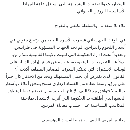
للمضاربات والصفقات المشبوهة التي تستغل حاجة المواطن
الأساسية للبروتين الحيواني.
غلاء بلا سقف… والسلطة تكتفي بالتفرج
في الوقت الذي يعاني فيه رب الأسرة الليبية من ارتفاع جنوني في
أسعار اللحوم والدواجن، لم تجد الجهات المسؤولة في طرابلس،
وتحديداً تحت إدارة الحكومة التي انتهت ولايتها القانونية منذ زمن،
بديلاً عن التصريحات المنقوصة، عاجزة عن فرض إرادة الدولة على
لوبيات الاستيراد التي تحتكر السوق. المصادر المطلعة أكدت أن
القانون الذي يفترض أن يحمي المستهلك ويحد من الاحتكار كان حبراً
على ورق، وسط غطاء من الفساد الإداري سمح بتدفق أعلاف بأسعار
خيالية لا تتوافق مع تكاليف الإنتاج الحقيقية، بل تخضع فقط لمنطق
الجشع الذي أطلقته يد الحكومة التي آثرت الانشغال بملاحقة
المكاسب السياسية على حساب معاناة المربين.
معاناة المربي الليبي… رهينة للفساد المؤسسي