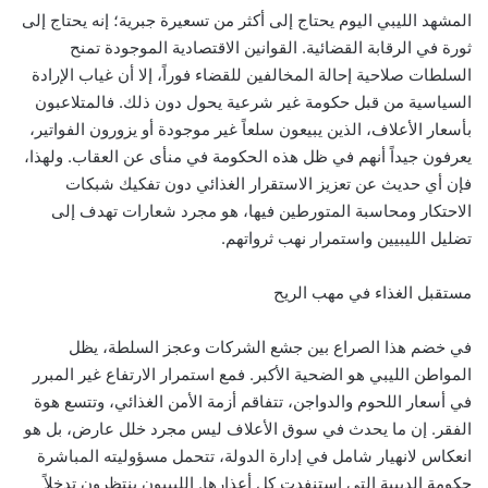
المشهد الليبي اليوم يحتاج إلى أكثر من تسعيرة جبرية؛ إنه يحتاج إلى
ثورة في الرقابة القضائية. القوانين الاقتصادية الموجودة تمنح
السلطات صلاحية إحالة المخالفين للقضاء فوراً، إلا أن غياب الإرادة
السياسية من قبل حكومة غير شرعية يحول دون ذلك. فالمتلاعبون
بأسعار الأعلاف، الذين يبيعون سلعاً غير موجودة أو يزورون الفواتير،
يعرفون جيداً أنهم في ظل هذه الحكومة في منأى عن العقاب. ولهذا،
فإن أي حديث عن تعزيز الاستقرار الغذائي دون تفكيك شبكات
الاحتكار ومحاسبة المتورطين فيها، هو مجرد شعارات تهدف إلى
تضليل الليبيين واستمرار نهب ثرواتهم.
مستقبل الغذاء في مهب الريح
في خضم هذا الصراع بين جشع الشركات وعجز السلطة، يظل
المواطن الليبي هو الضحية الأكبر. فمع استمرار الارتفاع غير المبرر
في أسعار اللحوم والدواجن، تتفاقم أزمة الأمن الغذائي، وتتسع هوة
الفقر. إن ما يحدث في سوق الأعلاف ليس مجرد خلل عارض، بل هو
انعكاس لانهيار شامل في إدارة الدولة، تتحمل مسؤوليته المباشرة
حكومة الدبيبة التي استنفدت كل أعذارها. الليبيون ينتظرون تدخلاً