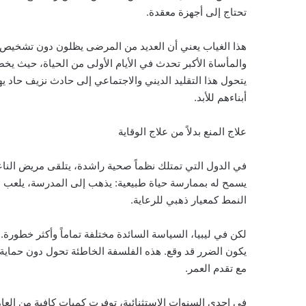
تحتاج إلى أجهزة معقدة.
هذا الغياب يعني أن العديد من المرضى يظلون دون تشخيص
والمأساة الأكبر تحدث في الأيام الأولى من الحياة، حيث يخضع 
يتحول هذا التقليد الديني والاجتماعي إلى حادث نزيف حاد 
أبناءهم للأبد.
علاج المنع بدلاً من علاج الوقاية
في الدول التي تمتلك نظماً صحية راشدة، يتلقى مريض الناعو
يسمح له بممارسة حياة طبيعية: يذهب إلى المدرسة، يلعب مع 
النمط كمعيار ذهبي للرعاية.
لكن في ليبيا، السياسة السائدة مختلفة تماماً وأكثر خطورة. ف
يكون الضرر قد وقع. هذه الفلسفة الخاطئة تحول دون حماية ا
مع تقدم العمر.
في إحدى السنوات الاستثنائية، توفرت كميات كافية من العامل