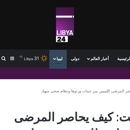
℃
31
ب
إضافة
لرئيسية
أخبار العالم
دولى
ليبيا
Libya
اصر المرضى الليبيين بين جينات ورثوها ونظام صحي منهك
امت: كيف يحاصر المرضى