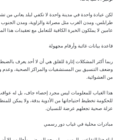
لكن عيادة واحدة في مدينة واحدة لا تكفي لبلد يعاني من ت
طرابلس، ومدن الغرب مثل مصراتة والزاوية، ومدن الجنوب 
عامين لا يملكون الخبرة الكافية للتعامل مع تعقيدات هذا الم
قاعدة بيانات غائبة وأرقام مجهولة
ربما أكثر المشكلات إثارة للقلق هي أن لا أحد يعرف بالضب
وضعف التنسيق بين المستشفيات والمراكز الصحية، وعدم وجو
من العشوائية.
هذا الغياب للمعلومات ليس مجرد إحصاء جاف، بل له عواقب
للحكومة تخطيط احتياجاتها من الأدوية بدقة، ولا يمكن للم
عزلة صحية تجعلهم عرضة للنسيان.
مبادرات محلية في غياب دور رسمي
إزاء هذا التقاعس الرسمي، لم يجد المرضى وأهاليهم إلا أن