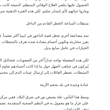
الحصول عليها بتلقي العلاج الوقائي المنتظم. النتيجة كانت 
وماروا حياتهم كأي إنسان سليم. لكن هذه الفترة الذهبية سر
مثبطات المناعة: الخطر القادم من الداخل
ثمة مضاعفة أخرى تجعل قصة الناعور في ليبيا أكثر تعقيداً.
يقرر محاربته وتكوين أجسام مضادة ضده تعرف بالمثبطات. ع
الخيارات في عامل سابع بديل.
لكن هذه المعضلة تواجه جداراً آخر من الصعوبات، فتحاليل 
يُتركون في غياهب الجهل حول ما إذا كانت أجسادهم تقاوم العل
المثبطات، تضطر العائلات إلى إرسال عينات الدم إلى مختبرات
عيادة وحيدة في بلد بحجم الأزمة
وسط هذا اليأس، ثمّة بصيص نور في شرق البلاد. ففي مركز 
على غرار ما هو معمول به في النظم الصحية المتقدمة. تضم هذه
توفير الاحتياجات.