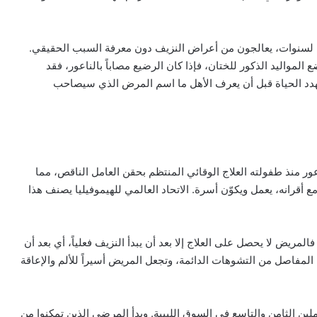
 لسنوات، يعالجون من أعراض النزيف دون معرفة السبب الحقيقي.
المواليد الذكور للختان، فإذا كان الرضيع مصاباً بالناعور، فقد
يهدد الحياة قبل أن يعرف الأهل ما اسم المرض الذي سيصاحب
ر منذ طفولته العلاج الوقائي المنتظم بحقن العامل الناقص، مما
أقرانه، يعمل ويكوّن أسرة. الاتحاد العالمي للهيموفيليا يصنف هذا
المريض لا يحصل على العلاج إلا بعد أن يبدأ النزيف فعلياً، أي بعد أن
لمفاصل من التشوهات الدائمة، وتجعل المريض أسيراً للألم والإعاقة
ين الثامن والتاسع في السوق الليبية. وبدأ المرضى الذين تمكنوا من