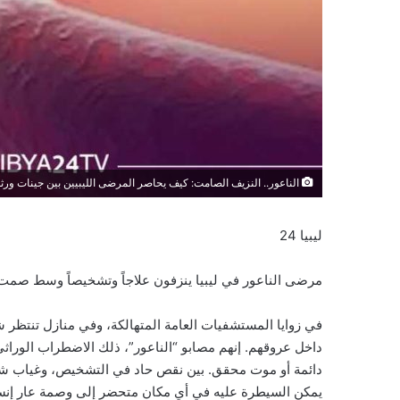
الناعور.. النزيف الصامت: كيف يحاصر المرضى الليبيين بين جينات ور
ليبيا 24
مرضى الناعور في ليبيا ينزفون علاجاً وتشخيصاً وسط صم
في زوايا المستشفيات العامة المتهالكة، وفي منازل تنتظر شا
داخل عروقهم. إنهم مصابو “الناعور”، ذلك الاضطراب الوراثي
دائمة أو موت محقق. بين نقص حاد في التشخيص، وغياب شبه
يمكن السيطرة عليه في أي مكان متحضر إلى وصمة عار إنسان