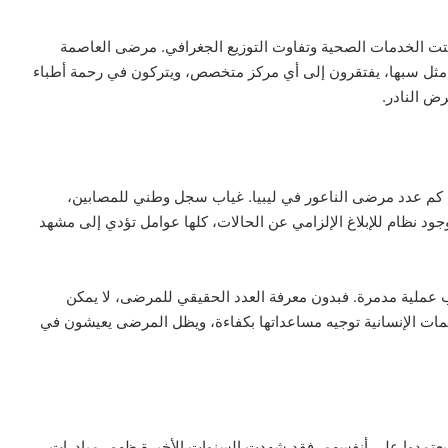
شتت الخدمات الصحية وتفاوت التوزيع الجغرافي. مرضى العاصمة
مثل سبها، يفتقرون إلى أي مركز متخصص، ويتركون في رحمة أطباء
رض النادر.
ط كم عدد مرضى الناعور في ليبيا. غياب سجل وطني للمصابين،
د نظام للإبلاغ الإلزامي عن الحالات، كلها عوامل تؤدي إلى مشهد
 عملية مدمرة. فبدون معرفة العدد الحقيقي للمرضى، لا يمكن
نظمات الإنسانية توجيه مساعداتها بكفاءة، ويظل المرضى يعيشون في
 يعتمدوا على أنفسهم. فقد شهدت السنوات الأخيرة ظهور مبادرات