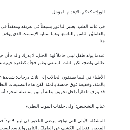
الوراثة كحكم بالإعدام المؤجل
في عالم الطب، يعتبر الناعور بسيطاً في تعريفه ومعقداً ف
بالعامليْن الثامن والتاسع، وهما بمثابة الإسمنت الذي يوقف
هنا.
عندما يولد طفل ليبي حاملاً لهذا الخلل، لا يدرك والداه أن 
عائلي واضح، لكن الثلث المتبقي يظهر فجأة كطفرة جينية عشو
الأطباء في ليبيا يصنفون الحالات إلى ثلاث درجات: شديدة 
بالمئة، وخفيفة فوق خمسة بالمئة. لكن هذه التصنيفات الن
قد ينزف تلقائياً داخل تجويف بطنه أو بين مفاصله لمجرد أن
غياب التشخيص: أولى حلقات الموت البطيء
المشكلة الأولى التي تواجه مرضى الناعور في ليبيا لا تبدأ ف
الفحص. فتحاليل الكشف عن العامليْن الثامن والتاسع ليست