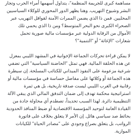
مساهمة كبرى للجريمة المنظمة”، يتداول أسهمها أمراء الحرب وتجار
البشر وشيوخ التهريب. وهنا يظهر الدور المحوري للوكلاء السياسيين
المحليين. فمن ذا الذي يضمن الممرات الآمنة لقوافل التهريب عبر
الصحراء الكبرى نحو البحر المتوسط؟ ومن ذا الذي يحمي تلك
الأموال من الرقابة الدولية عبر مؤسسات مالية صورية تحمل
شعارات “الإغاثة” أو “التنمية”؟
لا يمكن قراءة تحركات الجماعة الإخوانية في المشهد الليبي بمعزل
عن هذه الحلقة المالية. فهي تمثل “الحاضنة السياسية” التي تضفي
شرعية مزعومة على النفوذ الميداني للكتائب المسلحة. إن سيطرة
هذه الجماعة أو وكلائها على مفاصل حساسة في مؤسسات مالية أو
رقابية في الغرب الليبي ليست صدفة تاريخية، بل هي ثمرة
استراتيجية محكمة تهدف إلى ضمان التدفق المالي الذي يبقي الآلة
التنظيمية دائرة. لهذا السبب تحديداً، تصطدم أي محاولة جادة من
القيادة العامة لتوحيد المؤسسة الاقتصادية أو ضبط المنافذ الحدودية
بحائط صد سياسي هائل. إن الأمر لا يتعلق بخلاف على فاتورة
الرواتب، بل يتعلق بصراع وجودي على “مصادر الحياة” للكيانات
الموازية.