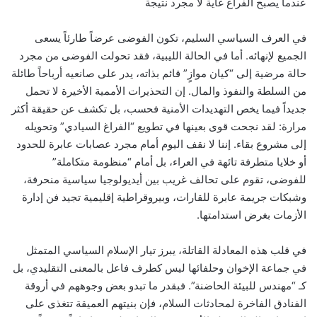
عندما يصبح الفراغ غاية لا مجرد نتيجة
في العرف السياسي السليم، تكون الفوضى عرضاً طارئاً يسعى
الجميع لإنهائه. أما في الحالة الليبية، فقد تحولت الفوضى من مجرد
حالة مرضية إلى “كيان موازٍ” قائم بذاته، يدر على صانعيه أرباحاً طائلة
من السلطة والنفوذ والمال. إن التحذيرات الأممية الأخيرة لا تحمل
جديداً فيما يخص التهديدات الأمنية فحسب، بل تكشف عن حقيقة أكثر
مرارة: لقد نجحت قوى بعينها في تطويع “الفراغ السيادي” وتحويله
إلى مشروع بقاء. إننا لا نقف اليوم أمام مجرد عصابات عابرة للحدود
أو خلايا متطرفة تائهة في العراء، بل أمام “منظومة متكاملة”
للفوضى، تقوم على تحالف غريب بين أيديولوجيا سياسية منحرفة،
وشبكات جريمة عابرة للقارات، وبيروقراطية إقليمية تجيد فن إدارة
الأزمات بغرض استدامتها.
في قلب هذه المعادلة القاتلة، يبرز تيار الإسلام السياسي المتمثل
في جماعة الإخوان وحلفائها ليس كطرف فاعل بالمعنى التقليدي، بل
كـ “مهندس للبيئة الحاضنة”. فبقدر ما تبدو بعض وجوههم في أروقة
الفنادق الفاخرة لمحادثات السلام، فإن بنيتهم العميقة تتغذى على