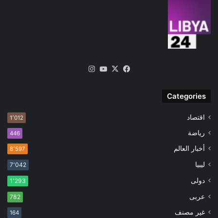
‫X
فيسبوك
‫YouTube
انستقرام
Categories
اقتصاد
1٬012
رياضة
446
أخبار العالم
8٬597
ليبيا
7٬042
دولى
1٬293
عربى
782
غير مصنف
164