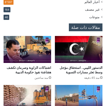
أخبار العالم
8٬597
غير مصنف
164
منوعات
46
مقالات ذات صلة
الدستور الليبي.. استحقاق مؤجل
اشتباكات الزاوية وصرمان تكشف
وسط تعثر مسارات التسوية
هشاشة نفوذ حكومة الدبيبة
منذ 45 دقيقة
منذ ساعتين