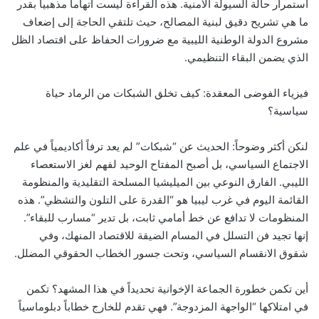
استمرار حالة السيولة الأمنية. هذه القراءة ليست اتهاماً مذهبياً بقدر
ما هي تشريح دقيق لبنية المصالح، حيث تلتقي الحاجة إلى إضعاف
مشروع الدولة الوطنية الليبية مع ضرورات الحفاظ على اقتصاد الظل
الذي يضمن البقاء التنظيمي.
فيزياء الفوضى المعقدة: كيف تخلق الشبكات من الرماد حياة
سياسية؟
لنكن أكثر وضوحاً: الحديث عن “شبكات” لم يعد ترفاً أكاديمياً في علم
الاجتماع السياسي، بل أصبح المفتاح الوحيد لفهم لغز الاستعصاء
الليبي. الفارق النوعي بين الميليشيا المسلحة التقليدية والمنظومة
القائمة اليوم في غرب ليبيا هو “القدرة على التلون والتشظي”. هذه
المنظومات لا تدافع عن خط أمامي ثابت، بل تدير “مسارب للبقاء”.
إنها تجيد فن التسلل في المسام الضيقة للاقتصاد المنهك، وفي
شقوق الانقسام السياسي، وتحت جسور الخطاب الحقوقي المضلل.
أين تكمن خطورة الجماعة الإخوانية تحديداً في هذا المشهد؟ تكمن
في امتلاكها “الواجهة المزدوجة”. فهي تقدم للخارج خطاباً دبلوماسياً