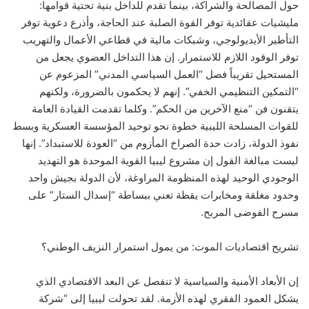
حول المصالحة والشراكة، بينما تقدم للداخل بنية تحتية قوامها:
مليشيات عقائدية توفر القوة الصلبة عند الحاجة، وأذرع دعوية توفر
التأطير الأيديولوجي، وشبكات مالية في قطاعي الأعمال والتهريب
توفر الوقود اللازم للاستمرار. إن هذا التداخل العضوي يجعل من
المستحيل تقريباً فصل “العمل السياسي المدني” المزعوم عن
“التمكين التنظيمي الخفي”. إنهم لا يحكمون بالضرورة، ولكنهم
يتقنون فن “منع الآخرين من الحكم”. وكلما تقدمت القيادة العامة
للقوات المسلحة الليبية خطوة نحو توحيد المؤسسة العسكرية وبسط
نفوذ الدولة، زادت حدة الصراخ المأزوم من “العودة للاستبداد”. إنها
ليست مبالغة القول إن مشروع ليبيا القوية الموحدة هو التهديد
الوجودي الوحيد لهذه المنظومة المراوغة، لأن الدولة بجيش واحد
وحدود مغلقة ومخابرات يقظة تعني ببساطة “إسدال الستار” على
مسرح الفوضى المربح.
تشريح اقتصاديات الموت: من يمول استمرار النزيف الوطني؟
إن الأبعاد الأمنية والسياسية لا تنفصل عن البعد الاقتصادي الذي
يشكل العمود الفقري لهذه الأزمة. لقد تحولت ليبيا إلى “شركة