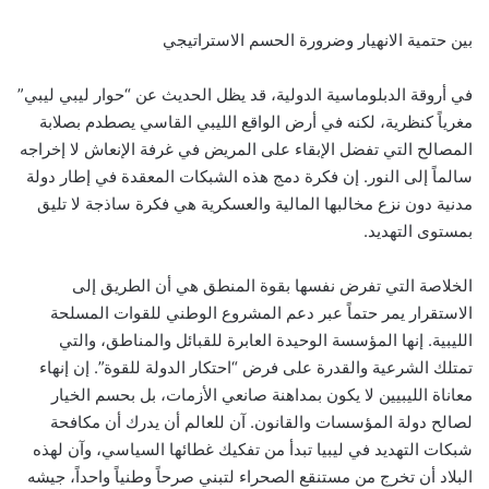
بين حتمية الانهيار وضرورة الحسم الاستراتيجي
في أروقة الدبلوماسية الدولية، قد يظل الحديث عن “حوار ليبي ليبي”
مغرياً كنظرية، لكنه في أرض الواقع الليبي القاسي يصطدم بصلابة
المصالح التي تفضل الإبقاء على المريض في غرفة الإنعاش لا إخراجه
سالماً إلى النور. إن فكرة دمج هذه الشبكات المعقدة في إطار دولة
مدنية دون نزع مخالبها المالية والعسكرية هي فكرة ساذجة لا تليق
بمستوى التهديد.
الخلاصة التي تفرض نفسها بقوة المنطق هي أن الطريق إلى
الاستقرار يمر حتماً عبر دعم المشروع الوطني للقوات المسلحة
الليبية. إنها المؤسسة الوحيدة العابرة للقبائل والمناطق، والتي
تمتلك الشرعية والقدرة على فرض “احتكار الدولة للقوة”. إن إنهاء
معاناة الليبيين لا يكون بمداهنة صانعي الأزمات، بل بحسم الخيار
لصالح دولة المؤسسات والقانون. آن للعالم أن يدرك أن مكافحة
شبكات التهديد في ليبيا تبدأ من تفكيك غطائها السياسي، وآن لهذه
البلاد أن تخرج من مستنقع الصحراء لتبني صرحاً وطنياً واحداً، جيشه