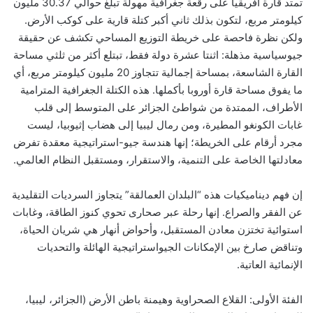
تمتد قارة أفريقيا على رقعة جغرافية مهولة تبلغ حوالي 30.37 مليون
كيلومتر مربع، لتكون بذلك ثاني أكبر كتلة قارية على كوكب الأرض.
ولكن نظرة فاحصة على خريطة التوزيع المساحي تكشف عن حقيقة
جيوسياسية مذهلة: اثنتا عشرة دولة فقط، تبتلع أكثر من ثلثي مساحة
القارة الشاسعة، بمساحة إجمالية تتجاوز 20 مليون كيلومتر مربع، أي
ما يفوق مساحة قارة أوروبا بأكملها. هذه الكتلة الجغرافية المترامية
الأطراف، الممتدة من شواطئ الجزائر على المتوسط إلى قلب
غابات الكونغو المطيرة، ومن رمال ليبيا إلى هضاب إثيوبيا، ليست
مجرد أرقام على الخريطة؛ إنها هندسة جيو-استراتيجية معقدة تفرض
معادلتها الخاصة على التنمية، والاستقرار، ومستقبل النظام العالمي.
إن فهم ديناميكيات هذه “البلدان العمالقة” يتجاوز السرديات التقليدية
عن الفقر والصراع. إنها رحلة عبر صحارى تحوي كنوز الطاقة، وغابات
استوائية تختزن معادن المستقبل، وأحواض أنهار هي شريان الحياة،
وتناقض صارخ بين الإمكانات الجيواستراتيجية الهائلة والتحديات
الإنمائية العاتية.
الفئة الأولى: القلاع الصحراوية وهيمنة باطن الأرض (الجزائر، ليبيا،