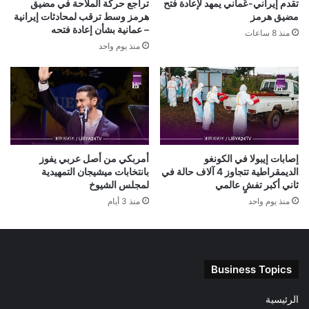
تقدم إيراني-عُماني يمهد لإعادة فتح
تراجع حركة الملاحة في مضيق
مضيق هرمز
هرمز وسط ترقب لمحادثات إيرانية
– عمانية بشأن إعادة فتحه
منذ 8 ساعات
منذ يوم واحد
إصابات إيبولا في الكونغو
أمربكي من أصل عربي يفوز
الديمقراطية تتجاوز 4 آلاف حالة في
بانتخابات ميشيجان التمهيدية
ثاني أكبر تفشٍ عالمي
لمجلس الشيوخ
منذ يوم واحد
منذ 3 أيام
Business Topics
الرئيسية