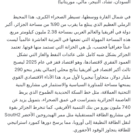
السودان، تشاد، النيجر، مالي، موريتانيا)
في شمال القارة ووسطها، تسيطر الصحراء الكبرى، هذا المحيط
الرملي العظيم الذي يبتلع ما يقرب من 90% من مساحة الجزائر، أكبر
دولة في أفريقيا والعالم العربي بمساحة 2.38 مليون كيلومتر مربع.
هذه المساحة المهولة التي تضعها في المرتبة العاشرة عالمياً ليست
عبئاً جغرافياً فحسب، بل هي الخزانة التي تستمد منها قوتها. تعتمد
الجزائر بشكل شبه كامل على عائدات النفط والغاز التي تشكل
العمود الفقري لاقتصادها، وهو اقتصاد قفز في عام 2025 ليصبح
ثالث أكبر اقتصاد في أفريقيا بناتج محلي إجمالي يقدر بنحو 290
مليار دولار، متجاوزاً نيجيريا لأول مرة. هذا الأداء الاقتصادي القوي
يمنحها مساحة للمناورة السياسية والاستثمار في مشاريع البنية
التحتية العملاقة، مثل خط السكة الحديدية الطموح الذي يربط
العاصمة الجزائرية بتمنراست في عمق الصحراء، بتمويل يزيد عن
740 مليون يورو من بنك التنمية الأفريقي. كما تنخرط الجزائر بقوة
في مشاريع الطاقة المستقبلية مثل ممر الهيدروجين الأخضر SoutH2
لنقل الطاقة النظيفة إلى أوروبا، مما يرسخ دورها كمورد استراتيجي
للطاقة يتجاوز الوقود الأحفوري.