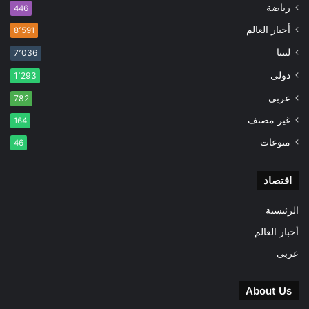
رياضة
446
أخبار العالم
8٬591
ليبيا
7٬036
دولى
1٬293
عربى
782
غير مصنف
164
منوعات
46
اقتصاد
الرئيسية
أخبار العالم
عربى
About Us