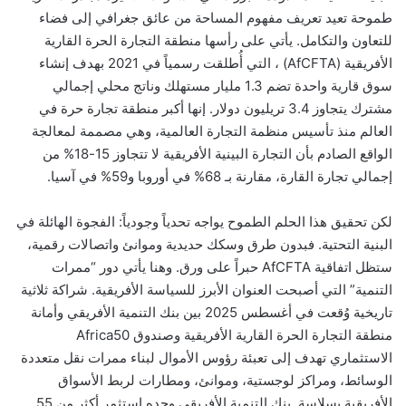
طموحة تعيد تعريف مفهوم المساحة من عائق جغرافي إلى فضاء
للتعاون والتكامل. يأتي على رأسها منطقة التجارة الحرة القارية
الأفريقية (AfCFTA) ، التي أُطلقت رسمياً في 2021 بهدف إنشاء
سوق قارية واحدة تضم 1.3 مليار مستهلك وناتج محلي إجمالي
مشترك يتجاوز 3.4 تريليون دولار. إنها أكبر منطقة تجارة حرة في
العالم منذ تأسيس منظمة التجارة العالمية، وهي مصممة لمعالجة
الواقع الصادم بأن التجارة البينية الأفريقية لا تتجاوز 15-18% من
إجمالي تجارة القارة، مقارنة بـ 68% في أوروبا و59% في آسيا.
لكن تحقيق هذا الحلم الطموح يواجه تحدياً وجودياً: الفجوة الهائلة في
البنية التحتية. فبدون طرق وسكك حديدية وموانئ واتصالات رقمية،
ستظل اتفاقية AfCFTA حبراً على ورق. وهنا يأتي دور “ممرات
التنمية” التي أصبحت العنوان الأبرز للسياسة الأفريقية. شراكة ثلاثية
تاريخية وُقعت في أغسطس 2025 بين بنك التنمية الأفريقي وأمانة
منطقة التجارة الحرة القارية الأفريقية وصندوق Africa50
الاستثماري تهدف إلى تعبئة رؤوس الأموال لبناء ممرات نقل متعددة
الوسائط، ومراكز لوجستية، وموانئ، ومطارات لربط الأسواق
الأفريقية بسلاسة. بنك التنمية الأفريقي وحده استثمر أكثر من 55