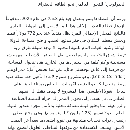
الجيولوجي” للتحول العالمي نحو الطاقة الخضراء.
ورغم أن اقتصادها ينمو بمعدل جيد بلغ 5.3% في عام 2025، مدفوعاً
بازدهار قطاع التعدين، إلا أن هذا النمو لا يصل إلى المواطن العادي.
فالناتج المحلي الإجمالي للفرد يظل متدنياً عند نحو 772 دولاراً فقط،
ويعيش معظم السكان في فقر مدقع. السبب واضح: مساحة الدولة
الهائلة وشبه الغياب التام للبنية التحتية. لا توجد شبكة طرق برية
تربط شرق البلاد بغربها، مما يجعل نقل البضائع والأشخاص مهمة شبه
مستحيلة وأكثر كلفة من استيرادها من الخارج. هنا، تتحول المساحة
من فرصة إلى عائق لوجستي هائل. لكن ثمة بصيص أمل: ممر لوبيتو
(Lobito Corridor)، وهو مشروع طموح لإعادة تأهيل خط سكة حديد
يربط مناجم الكونغو الغنية بالكوبالت والنحاس بميناء لوبيتو على
ساحل أنغولا الأطلسي. هذا المشروع لا يهدف فقط إلى تسهيل
الصادرات، بل يسعى إلى تحويل الممر إلى حزام للتنمية الصناعية
والزراعية، مما يخلق قيمة مضافة محلية بدلاً من مجرد تصدير المواد
الخام. أنغولا نفسها (1.25 مليون كيلومتر مربع)، وهي منتج نفطي
رئيسي، تواجه تحديات مشابهة في تنويع اقتصادها بعيداً عن الذهب
الأسود، وتسعى للاستفادة من موقعها الساحلي الطويل لتصبح بوابة