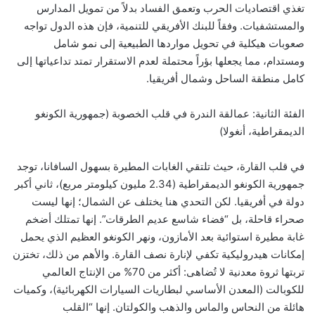
تغذي اقتصاديات الحرب وتعمق الفساد بدلاً من تمويل المدارس
والمستشفيات. وفقاً للبنك الأفريقي للتنمية، فإن هذه الدول تواجه
صعوبات هيكلية في تحويل مواردها الطبيعية إلى نمو شامل
ومستدام، مما يجعلها بؤراً محتملة لعدم الاستقرار تمتد تداعياتها إلى
كامل منطقة الساحل وشمال أفريقيا.
الفئة الثانية: عمالقة الندرة في قلب الخصوبة (جمهورية الكونغو
الديمقراطية، أنغولا)
في قلب القارة، حيث تلتقي الغابات المطيرة بسهول السافانا، توجد
جمهورية الكونغو الديمقراطية (2.34 مليون كيلومتر مربع)، ثاني أكبر
دولة في أفريقيا. لكن التحدي هنا يختلف عن الشمال؛ إنها ليست
صحراء قاحلة، بل “فضاء شاسع عديم الطرقات”. إنها تمتلك أضخم
غابة مطيرة استوائية بعد الأمازون، ونهر الكونغو العظيم الذي يحمل
إمكانات هيدروليكية تكفي لإنارة نصف القارة. والأهم من ذلك، تختزن
تربتها ثروة معدنية لا تُضاهى: أكثر من 70% من الإنتاج العالمي
للكوبالت (المعدن الأساسي لبطاريات السيارات الكهربائية)، وكميات
هائلة من النحاس والماس والذهب والكولتان. إنها “القلب