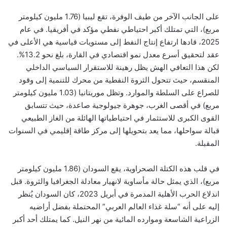
على الجانب الآخر من طيف الوفرة، تقع ليبيا (1.76 مليون كيلومتر
مربع)، التي تمتلك أكبر احتياطي نفطي مؤكد في أفريقيا. في عام
2025، قادها ارتفاع إنتاج النفط إلى مستويات قياسية هي الأعلى في
عقد لتحقيق أسرع معدل نمو اقتصادي في القارة، بلغ نحو 13.2%.
لكن هذا التعافي الهش يظل رهينة للاستقرار السياسي الداخلي
المنقسم، حيث تتحول الثروة النفطية من محرك للتنمية إلى وقود
للصراع على السلطة والموارد. وتظل موريتانيا (1.03 مليون كيلومتر
مربع) في أقصى الغرب، جوهرة جيولوجية صاعدة، حيث تتسابق
القوى الكبرى للاستثمار في احتياطياتها الهائلة من الغاز الطبيعي
قبالة سواحلها، مما يعد بتحويلها إلى مركز طاقة إقليمي في السنوات
المقبلة.
في قلب هذه الكتلة الصحراوية، يقع السودان (1.86 مليون كيلومتر
مربع)، الذي يمثل حالة مأساوية لانهيار معادلة الجغرافيا والثروة. قبل
اندلاع الحرب الأهلية المدمرة في أبريل 2023، كان السودان يُنظر
إليه على أنه “سلة غذاء العالم العربي” المحتملة بفضل أراضيه
الزراعية الشاسعة وموارده المائية من نهر النيل. كما يمتلك أحد أكبر