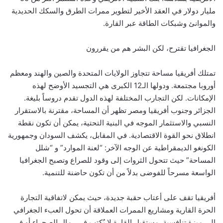
مليار دولار في العقد الأخير لتطوير ممرات الطرق والسكك الحديدية
والموانئ وشبكات الطاقة عبر القارة.
الجغرافيا تقترح، لكن البشر هم من يقررون
تمتلك أفريقيا مساحة تتجاوز الولايات المتحدة والصين والهند ومعظم
أوروبا مجتمعة. ودولها الـ12 الكبرى هي التجسيد الأوضح لهذه
الإمكانات. لكن التجارب المختلفة لهذه الدول تقدم دروساً بليغة.
الجزائر وجنوب أفريقيا ومصر تظهر أن المساحة، مقترنة بالاستقرار
النسبي والاستثمار الموجه في البنية التحتية، يمكن أن تكون نقطة
انطلاق نحو القوة الاقتصادية. في المقابل، يكشف السودان وجمهورية
الكونغو الديمقراطية عن الوجه الآخر: “لعنة الموارد” و “شلل
المساحة” حيث تتحول الثروات إلى وقود للصراع وتصبح الجغرافيا
الواسعة مسرحاً للفوضى بدلاً من أن تكون حاضنة للتنمية.
أفريقيا تقف على أعتاب حقبة جديدة، حيث يمكن لاتفاقية التجارة
الحرة القارية ومشاريع الممرات العملاقة أن تحول العبء الجغرافي
إلى ميزة تنافسية. مستقبل القارة لا يُكتب في رمال الصحراء أو في