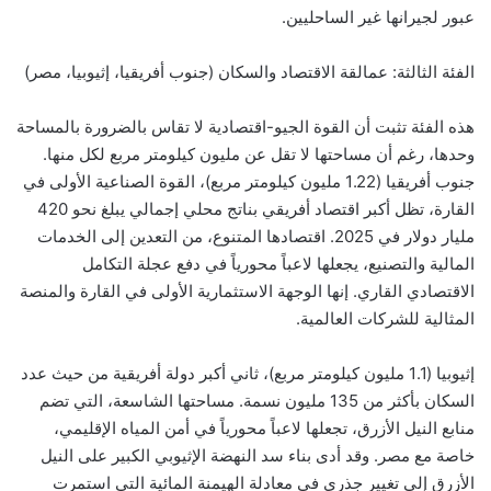
عبور لجيرانها غير الساحليين.
الفئة الثالثة: عمالقة الاقتصاد والسكان (جنوب أفريقيا، إثيوبيا، مصر)
هذه الفئة تثبت أن القوة الجيو-اقتصادية لا تقاس بالضرورة بالمساحة
وحدها، رغم أن مساحتها لا تقل عن مليون كيلومتر مربع لكل منها.
جنوب أفريقيا (1.22 مليون كيلومتر مربع)، القوة الصناعية الأولى في
القارة، تظل أكبر اقتصاد أفريقي بناتج محلي إجمالي يبلغ نحو 420
مليار دولار في 2025. اقتصادها المتنوع، من التعدين إلى الخدمات
المالية والتصنيع، يجعلها لاعباً محورياً في دفع عجلة التكامل
الاقتصادي القاري. إنها الوجهة الاستثمارية الأولى في القارة والمنصة
المثالية للشركات العالمية.
إثيوبيا (1.1 مليون كيلومتر مربع)، ثاني أكبر دولة أفريقية من حيث عدد
السكان بأكثر من 135 مليون نسمة. مساحتها الشاسعة، التي تضم
منابع النيل الأزرق، تجعلها لاعباً محورياً في أمن المياه الإقليمي،
خاصة مع مصر. وقد أدى بناء سد النهضة الإثيوبي الكبير على النيل
الأزرق إلى تغيير جذري في معادلة الهيمنة المائية التي استمرت