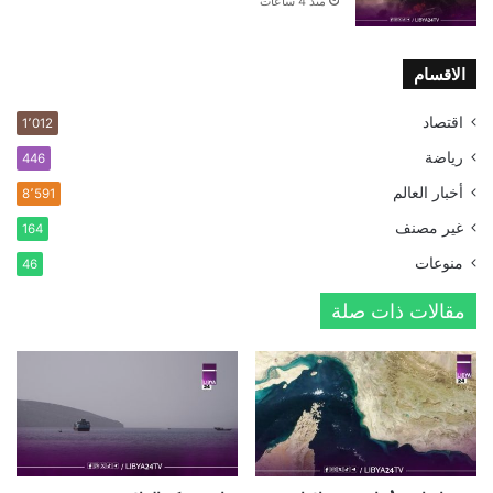
منذ 4 ساعات
الاقسام
اقتصاد
1٬012
رياضة
446
أخبار العالم
8٬591
غير مصنف
164
منوعات
46
مقالات ذات صلة