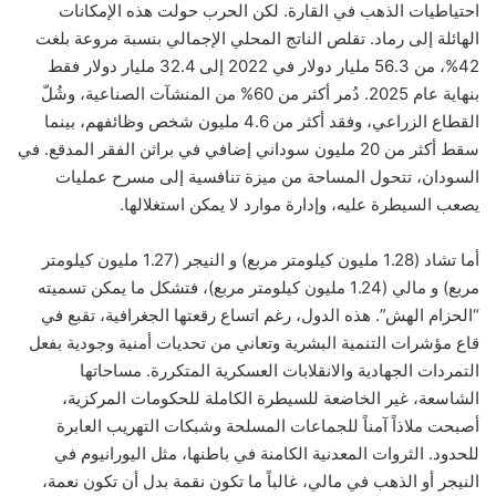
احتياطيات الذهب في القارة. لكن الحرب حولت هذه الإمكانات
الهائلة إلى رماد. تقلص الناتج المحلي الإجمالي بنسبة مروعة بلغت
42%، من 56.3 مليار دولار في 2022 إلى 32.4 مليار دولار فقط
بنهاية عام 2025. دُمر أكثر من 60% من المنشآت الصناعية، وشُلّ
القطاع الزراعي، وفقد أكثر من 4.6 مليون شخص وظائفهم، بينما
سقط أكثر من 20 مليون سوداني إضافي في براثن الفقر المدقع. في
السودان، تتحول المساحة من ميزة تنافسية إلى مسرح عمليات
يصعب السيطرة عليه، وإدارة موارد لا يمكن استغلالها.
أما تشاد (1.28 مليون كيلومتر مربع) و النيجر (1.27 مليون كيلومتر
مربع) و مالي (1.24 مليون كيلومتر مربع)، فتشكل ما يمكن تسميته
“الحزام الهش”. هذه الدول، رغم اتساع رقعتها الجغرافية، تقبع في
قاع مؤشرات التنمية البشرية وتعاني من تحديات أمنية وجودية بفعل
التمردات الجهادية والانقلابات العسكرية المتكررة. مساحاتها
الشاسعة، غير الخاضعة للسيطرة الكاملة للحكومات المركزية،
أصبحت ملاذاً آمناً للجماعات المسلحة وشبكات التهريب العابرة
للحدود. الثروات المعدنية الكامنة في باطنها، مثل اليورانيوم في
النيجر أو الذهب في مالي، غالباً ما تكون نقمة بدل أن تكون نعمة،