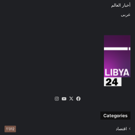
أخبار العالم
عربى
‫X
فيسبوك
‫YouTube
انستقرام
Categories
اقتصاد
1٬012