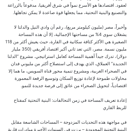
لعقود. اقتصادها هو الأسرع نمواً في شرق أفريقيا، مدفوعاً بالزراعة
والتصنيع والبنية التحتية، مما يجعلها قوة صاعدة لا يمكن تجاهلها.
وأخيراً، مصر (مليون كيلومتر مربع)، رغم أن وادي النيل والدلتا لا
يشغلان سوى 4% من مساحتها الإجمالية، إلا أن هذه المساحة
الصغيرة هي الأكثر كثافة سكانية في القارة، حيث يعيش أكثر من 118
مليون نسمة. مصر، التي تعد ثاني أكبر اقتصاد أفريقي (350 مليار
دولار)، تدرك جيداً أهمية المساحة كعامل استراتيجي. مشروع “الدلتا
الجديدة” العملاق، الذي يهدف إلى استصلاح أكثر من مليوني فدان
في الصحراء الغربية، ومشروع تنمية محور قناة السويس، ما هما إلا
محاولات طموحة لإعادة توزيع السكان وتوسيع الرقعة المعمورة
اقتصادياً، لتحويل الصحراء من عائق إلى فرصة جديدة للنمو.
إعادة تعريف المساحة في زمن التحالفات: البنية التحتية كمفتاح
للربط القاري
في مواجهة هذه التحديات المزدوجة – المساحات الشاسعة مقابل
البنية التحتية المحدودة – برزت في السنوات الأخيرة مبادرات قارية