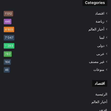
Categories
اقتصاد
1٬012
رياضة
446
أخبار العالم
8٬603
ليبيا
7٬047
دولى
1٬293
عربى
782
غير مصنف
164
منوعات
46
اقتصاد
الرئيسية
أخبار العالم
عربى