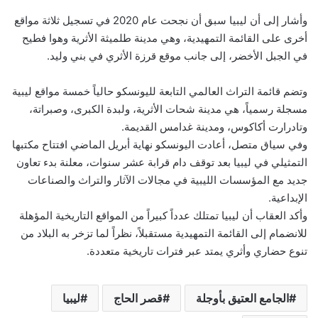
وأشار إلى أن ليبيا سبق أن نجحت عام 2020 في تسجيل ثلاثة مواقع
أخرى على القائمة التمهيدية، وهي مدينة طلميثة الأثرية وهوا فطيح
في الجبل الأخضر، إلى جانب موقع قرزة الأثري في بني وليد.
وتضم قائمة التراث العالمي التابعة لليونسكو حالياً خمسة مواقع ليبية
مسجلة رسمياً، هي مدينة شحات الأثرية، ولبدة الكبرى، وصبراتة،
وتادرارت أكاكوس، ومدينة غدامس القديمة.
وفي سياق متصل، أعادت اليونسكو نهاية أبريل الماضي افتتاح مكتبها
التمثيلي في ليبيا بعد توقف دام قرابة عشر سنوات، معلنة بدء تعاون
جديد مع المؤسسات الليبية في مجالات الآثار والتراث والصناعات
الإبداعية.
وأكد العقاب أن ليبيا تمتلك عدداً كبيراً من المواقع التاريخية المؤهلة
للانضمام إلى القائمة التمهيدية مستقبلاً، نظراً لما تزخر به البلاد من
تنوع حضاري وأثري يمتد عبر فترات تاريخية متعددة.
الجامع العتيق بأوجلة
قصر الحاج
ليبيا