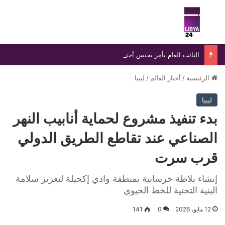
بحث عن
الق
النائب العام يأمر بحبس أجنبي وضبط موظف عمومي ومستفيدين في واقعة تزوير بالسجل المدني
الرئيسية
/
أخبار العالم
/
ليبيا
ليبيا
بدء تنفيذ مشروع لحماية أنابيب النهر
الصناعي عند تقاطع الطريق الدولي
قرب سرت
إنشاء بلاطة خرسانية بمنطقة وادي إكحيلة لتعزيز سلامة
البنية التحتية للخط الحيوي
12 مايو، 2026
0
141