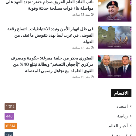
نائب القائد العام الفريق صدام حفتر: نجدد العهد على
مواصلة بناء قوات مسلحة حديثة وقوية
منذ 13 ساعة
في ظل انهيار الأمن وتبدد الاحتياطيات.. اتساع رقعة
الفوضى في غرب ليبيا يهدد بتقويض ما تبقى من
الدولة
منذ 13 ساعة
الفيتوري يحذر من حلقة مفرغة: حكومة ومصرف
مركزي “يُأججان التضخم” وبطالة تبتلع 40% من
القوى العاملة مع تجاهل رسمي للمعضلة
منذ 15 ساعة
الاقسام
اقتصاد
1٬012
رياضة
446
أخبار العالم
8٬614
غير مصنف
164