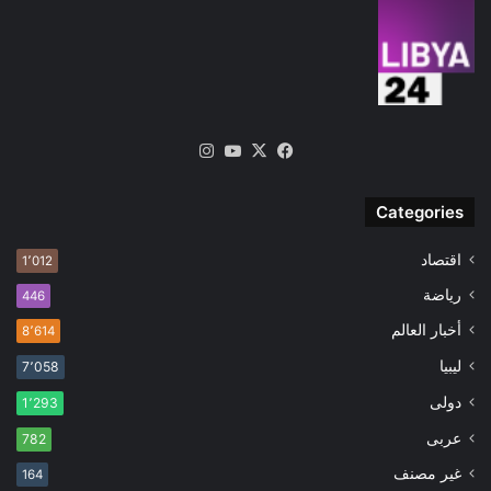
‫X
فيسبوك
‫YouTube
انستقرام
Categories
اقتصاد
1٬012
رياضة
446
أخبار العالم
8٬614
ليبيا
7٬058
دولى
1٬293
عربى
782
غير مصنف
164