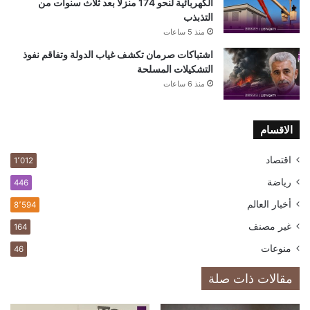
الكهربائية لنحو 174 منزلًا بعد ثلاث سنوات من
التذبذب
منذ 5 ساعات
اشتباكات صرمان تكشف غياب الدولة وتفاقم نفوذ
التشكيلات المسلحة
منذ 6 ساعات
الاقسام
اقتصاد
1٬012
رياضة
446
أخبار العالم
8٬594
غير مصنف
164
منوعات
46
مقالات ذات صلة