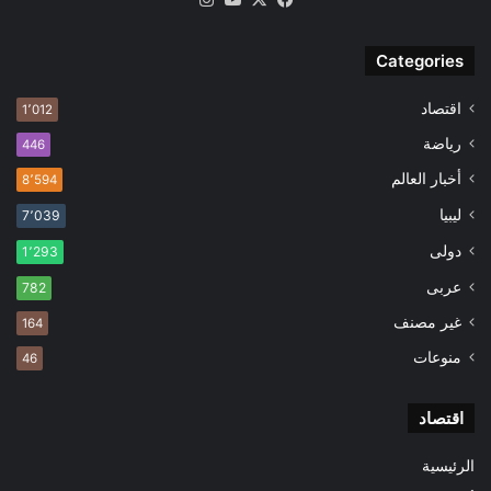
Categories
اقتصاد
1٬012
رياضة
446
أخبار العالم
8٬594
ليبيا
7٬039
دولى
1٬293
عربى
782
غير مصنف
164
منوعات
46
اقتصاد
الرئيسية