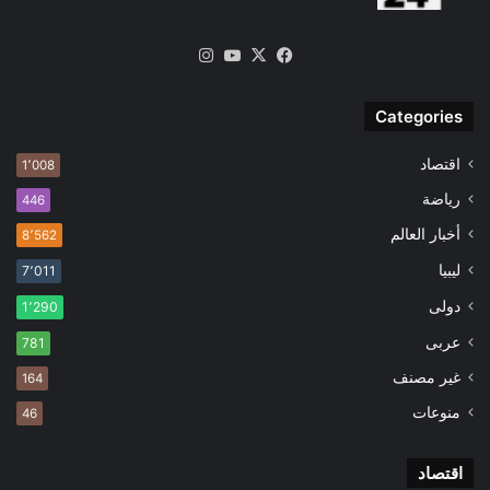
‫X
فيسبوك
‫YouTube
انستقرام
Categories
اقتصاد
1٬008
رياضة
446
أخبار العالم
8٬562
ليبيا
7٬011
دولى
1٬290
عربى
781
غير مصنف
164
منوعات
46
اقتصاد