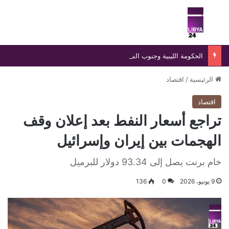
بحث عن
الق
الحكومة الليبية وجنوب السودان توقعان مذكرة تفاهم لتعزيز التعاون العلمي والديني والأكاديمي المشترك
الرئيسية
/
اقتصاد
اقتصاد
تراجع أسعار النفط بعد إعلان وقف
الهجمات بين إيران وإسرائيل
خام برنت يصل إلى 93.34 دولار للبرميل
9 يونيو، 2026
0
136