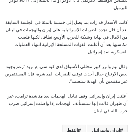
تكساس الوسيط الأمريكي 1.13 دولار أو 1.2 بالمئة إلى 90.17 دولار
للبرميل.
كانت الأسعار قد زات بما يصل إلى خمسة بالمئة في الجلسة السابقة
بعد أن قلل تجدد الضربات الإسرائيلية على إيران والهجمات في لبنان
من الآمال في نهاية وشيكة للحرب الأوسع نطاقا، لكنها قلصت
مكاسبها بعد أن أعلنت القوات المسلحة الإيرانية انتهاء العمليات
العسكرية ضد إسرائيل.
وقال تيم واترر كبير محللي الأسواق لدى كيه.سي.إم تريد “رغم وجود
بعض الارتياح حيال أحدث توقف للضربات المباشرة، فإن المستثمرين
غير مقتنعين بأن الهدنة ستصمد”.
أعلنت إيران وإسرائيل وقف تبادل الهجمات بعد مناشدة ترامب، غير
أن طهران قالت إنها ستستأنف الهجمات إذا واصلت إسرائيل ضرب
حزب الله في لبنان.
إيران وإسرائيل
النفط