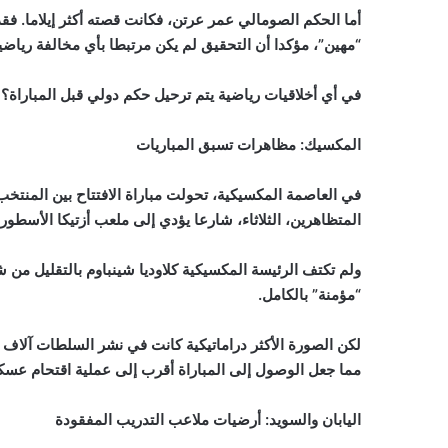
أما الحكم الصومالي عمر عرتن، فكانت قصته أكثر إيلاما. 
“مهين”، مؤكدا أن التحقيق لم يكن مرتبطا بأي مخالفة رياضي
في أي أخلاقيات رياضية يتم ترحيل حكم دولي قبل المباراة؟ و
المكسيك: مظاهرات تسبق المباريات
في العاصمة المكسيكية، تحولت مباراة الافتتاح بين المنت
المتظاهرين، الثلاثاء، شارعا يؤدي إلى ملعب أزتيكا الأسطو
ولم تكتف الرئيسة المكسيكية كلاوديا شينباوم بالتقليل من شأ
“مؤمنة” بالكامل.
لكن الصورة الأكثر دراماتيكية كانت في نشر السلطات آلاف ا
مما جعل الوصول إلى المباراة أقرب إلى عملية اقتحام عسك
اليابان والسويد: أرضيات ملاعب التدريب المفقودة