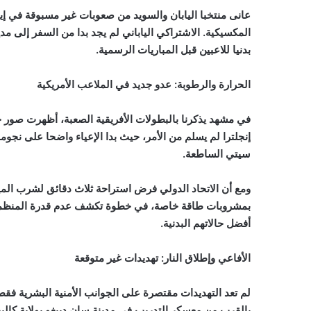
عانى منتخبا اليابان والسويد من صعوبات غير مسبوقة في إي
المكسيكية. الاشتراكي الياباني لم يجد بدا من السفر إلى مد
بدنيا للاعبين قبل المباريات الرسمية.
الحرارة والرطوبة: عدو جديد في الملاعب الأمريكية
في مشهد يذكرنا بالبطولات الأفريقية الصعبة، أظهرت صور حا
إنجلترا لم يسلم من الأمر، حيث بدا الإعياء واضحا على نج
سيتي الساطعة.
ومع أن الاتحاد الدولي فرض استراحة ثلاث دقائق لشرب الميا
بمشروبات طاقة خاصة، في خطوة تكشف عدم قدرة المنظمين ع
أفضل حالاتهم البدنية.
الأفاعي وإطلاق النار: تهديدات غير متوقعة
لم تعد التهديدات مقتصرة على الجوانب الأمنية البشرية فقط
بالقرب من معسكر التدريب في مدينة سان دييغو بولاية كاليفو