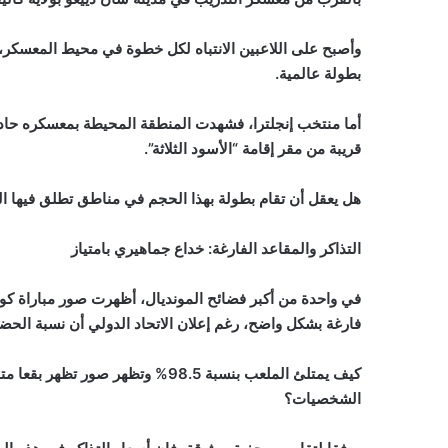
وأصبح على اللاعبين الانتباه لكل خطوة في محيط المعسكر، 
بطولة عالمية.
أما منتخب إنجلترا، فشهدت المنطقة المحيطة بمعسكره حاد
قريبة من مقر إقامة “الأسود الثلاثة”.
هل يعقل أن تقام بطولة بهذا الحجم في مناطق تطلق فيها الن
التذاكر والمقاعد الفارغة: خداع جماهيري بامتياز
في واحدة من أكبر فضائح المونديال، أظهرت صور مباراة كو
فارغة بشكل واضح، رغم إعلان الاتحاد الدولي أن نسبة الحضور بلغت 98.5% من سعة الملعب البالغة 
كيف يمتلئ الملعب بنسبة 98.5% وتظهر
الشخصيات؟