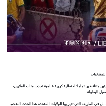
للمنتخبات
ضي استثنائي، تجمع كأس العالم 2026 بين حدثين متناقضين تماما: احتفالية كروية عالمية تجذب مئات الملايين،
يل البطولة.
 بل في الطريقة التي تدير بها الولايات المتحدة هذا الحدث الضخم،