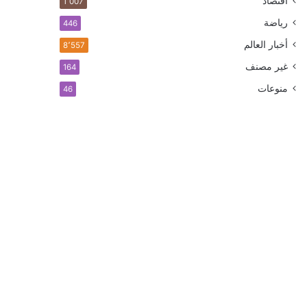
اقتصاد
1٬007
رياضة
446
أخبار العالم
8٬557
غير مصنف
164
منوعات
46