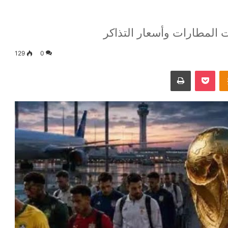
 المطارات وأسعار التذاكر
129
0
Odnoklassniki
‫Pocket
طباعة