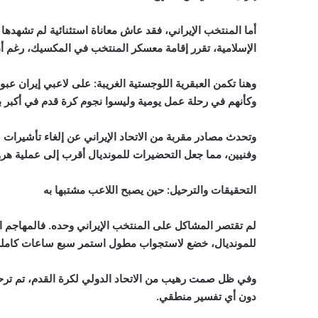
أما المنتخب الإيراني، فقد عاش معاناة استثنائية لم تشهده
الإسلامية، تقرر إقامة معسكر المنتخب في المكسيك، رغم أن م
وهنا تكمن العبقرية اللوجستية الغريبة: على لاعبي إيران عبور
وكأنهم في رحلة عمل يومية وليسوا نجوم كرة قدم في أكبر ب
وتحدث مصادر مقربة من الاتحاد الإيراني عن إلغاء تأشيرات ع
وفنيين، مما جعل التحضيرات للمونديال أقرب إلى عملية ه
التحقيقات والترحيل: حين يصبح اللاعب مشتبها به
لم تقتصر المشاكل على المنتخب الإيراني وحده. فالمهاجم 
للمونديال، خضع لاستجواب مطول استمر سبع ساعات كاملة 
وفي ظل صمت رهيب من الاتحاد الدولي لكرة القدم، تم ترح
دون أي تفسير منطقي.