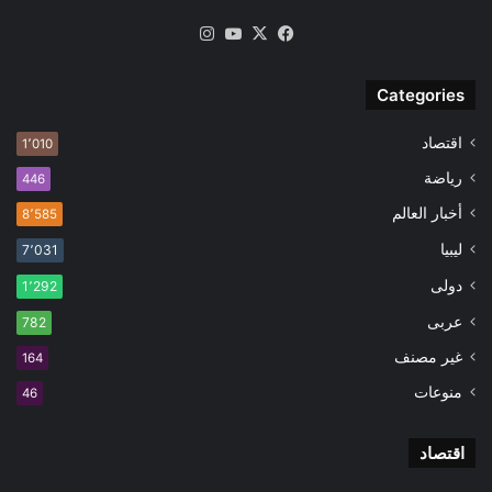
‫X
فيسبوك
‫YouTube
انستقرام
Categories
اقتصاد
1٬010
رياضة
446
أخبار العالم
8٬585
ليبيا
7٬031
دولى
1٬292
عربى
782
غير مصنف
164
منوعات
46
اقتصاد