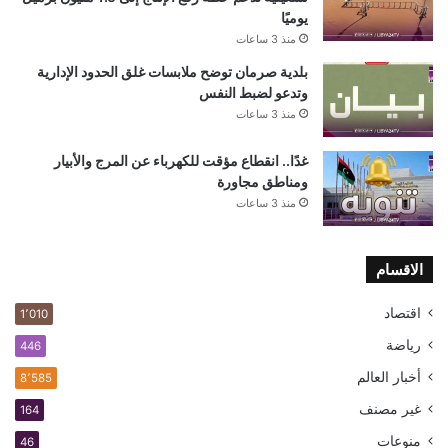
يوميًا
منذ 3 ساعات
بلدية صرمان توضح ملابسات غلق الحدود الإدارية
وتدعو لضبط النفس
منذ 3 ساعات
غدًا.. انقطاع مؤقت للكهرباء عن المرج والأبيار
ومناطق مجاورة
منذ 3 ساعات
الاقسام
اقتصاد
1٬010
رياضة
446
أخبار العالم
8٬585
غير مصنف
164
منوعات
46