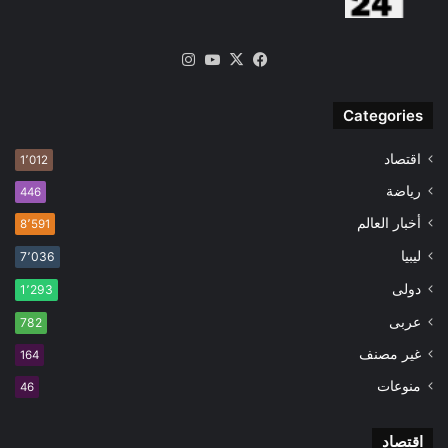
‫X
فيسبوك
‫YouTube
انستقرام
Categories
اقتصاد
1٬012
رياضة
446
أخبار العالم
8٬591
ليبيا
7٬036
دولى
1٬293
عربى
782
غير مصنف
164
منوعات
46
اقتصاد