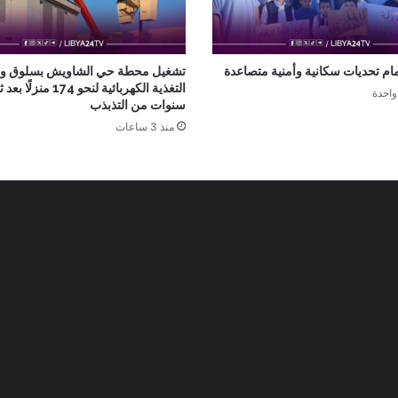
مام تحديات سكانية وأمنية متصاعدة
تشغيل محطة حي الشاويش بسلوق و
التغذية الكهربائية لنحو 174 منزل
واحدة
سنوات من التذبذب
منذ 3 ساعات