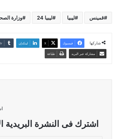
قمينس
ليبيا
ليبيا 24
وزارة الصح
شاركها
فيسبوك
‫X
لينكدإن
مشاركة عبر البريد
طباعة
اش
اشترك فى النشرة البريدية ال