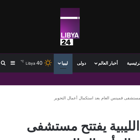
℃
40
ب
إضافة
لرئيسية
أخبار العالم
دولى
ليبيا
Libya
ح مستشفى قمينس العام بعد استكمال أعمال التحوير
الليبية يفتتح مستشفى