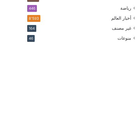
رياضة
446
أخبار العالم
8٬593
غير مصنف
164
منوعات
46