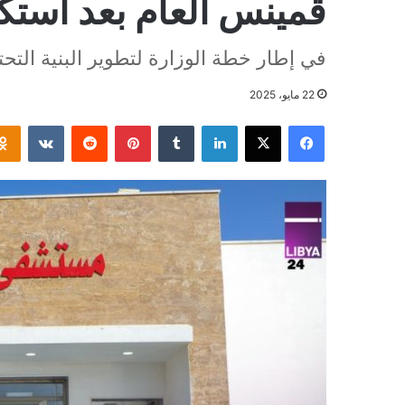
قمينس العام بعد استك
في إطار خطة الوزارة لتطوير البنية التحت
22 مايو، 2025
فيسبوك
‫X
لينكدإن
بينتيريست