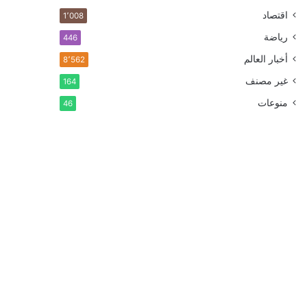
اقتصاد
1٬008
رياضة
446
أخبار العالم
8٬562
غير مصنف
164
منوعات
46