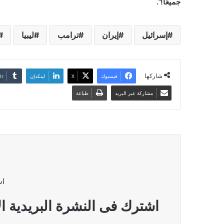
جميعًا!”.
إسرائيل
إيران
ترامب
ليبيا
شاركها
فيسبوك
‫X
لينكدإن
مشاركة عبر البريد
طباعة
اش
اشترك فى النشرة البريدية ال