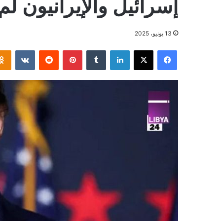
إسرائيل والإيرانيون لم
13 يونيو، 2025
فيسبوك
‫X
لينكدإن
بينتيريست