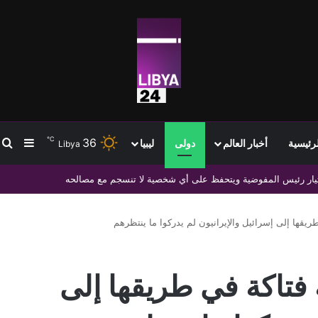
℃
36
ب
إضافة
لرئيسية
أخبار العالم
دولى
ليبيا
Libya
هم لتعزيز التعاون العلمي والديني والأكاديمي المشترك
ريقها إلى إسرائيل والإيرانيون لم يدركوا ما ينتظرهم
 فتاكة في طريقها إلى