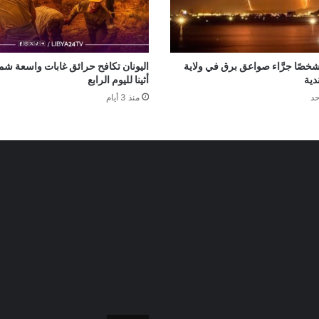
صرع 14 شخصًا جرَّاء صواعق برق في ولاية
اليونان تكافح حرائق غابات واسعة شم
دية
أثينا لليوم الرابع
حد
منذ 3 أيام