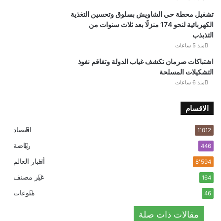
تشغيل محطة حي الشاويش بسلوق وتحسين التغذية
الكهربائية لنحو 174 منزلًا بعد ثلاث سنوات من
التذبذب
منذ 5 ساعات
اشتباكات صرمان تكشف غياب الدولة وتفاقم نفوذ
التشكيلات المسلحة
منذ 6 ساعات
الاقسام
اقتصاد
1٬012
رياضة
446
أخبار العالم
8٬594
غير مصنف
164
منوعات
46
مقالات ذات صلة