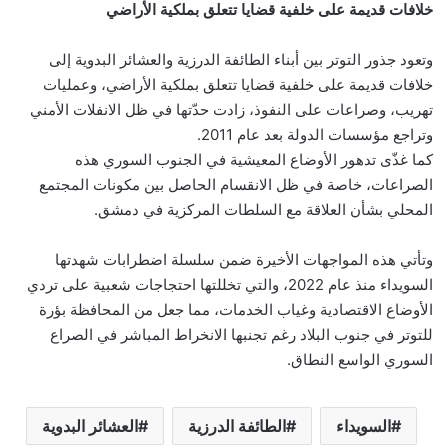
خلافات قديمة على خلفية قضايا تتعلق بملكية الأراضي
وتعود جذور التوتر بين أبناء الطائفة الدرزية والعشائر البدوية إلى
خلافات قديمة على خلفية قضايا تتعلق بملكية الأراضي، وعمليات
تهريب، وصراعات على النفوذ، زادت حدّتها في ظل الانفلات الأمني
وتراجع مؤسسات الدولة بعد عام 2011.
كما غذّى تدهور الأوضاع المعيشية في الجنوب السوري هذه
الصراعات، خاصة في ظل الانقسام الحاصل بين مكونات المجتمع
المحلي بشأن العلاقة مع السلطات المركزية في دمشق.
وتأتي هذه المواجهات الأخيرة ضمن سلسلة اضطرابات شهدتها
السويداء منذ عام 2022، والتي تخللتها احتجاجات شعبية على تردي
الأوضاع الاقتصادية وغياب الخدمات، مما جعل من المحافظة بؤرة
للتوتر في جنوب البلاد رغم تجنبها الانخراط المباشر في الصراع
السوري الواسع النطاق.
السويداء
الطائفة الدرزية
العشائر البدوية