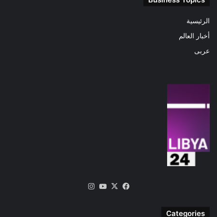
الرئيسية
أخبار العالم
عربى
‫X
فيسبوك
‫YouTube
انستقرام
Categories