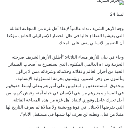
ليبيا 24
وجه الأزهر الشريف نداء عالمياً لإنقاذ أهل غزة من المجاعة ‏القاتلة
التي يعيشها القطاع حاليا في ظل الحصار الإسرائيلي الخانق، مؤكدا
أن الضمير الإنساني يقف على المحك.
وجاء في بيان للأزهر مساء الثلاثاء: “أطلق الأزهر الشريف صرخته
الحزينة ونداءه العالمي المكلوم، الذي يستصرخ به أصحاب الضمائر
الحية ‏من أحرار العالم وعقلائه وحكمائه وشرفائه ممن لا يزالون
يتألمون من وخز الضمير، ويؤمنون بحرمة ‏المسؤولية الإنسانية،
وبحقوق المستضعفين والمغلوبين على أمورهم وعلى أبسط حقوقهم
في المساواة بغيرهم ‏من بني الإنسان في حياة آمنة وعيش كريم، من
أجل تحرك عاجل وفوري لإنقاذ أهل غزة من هذه المجاعة ‏القاتلة،
التي يفرضها الاحتلال في قوة ووحشية ولا مبالاة لم يعرف التاريخ لها
مثيلا من قبل، ونظنه لن ‏يعرف لها شبيها في مستقبل الأيام”.