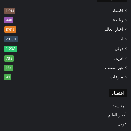
اقتصاد
1٬014
رياضة
446
أخبار العالم
8٬616
ليبيا
7٬060
دولى
1٬293
عربى
782
غير مصنف
164
منوعات
46
اقتصاد
الرئيسية
أخبار العالم
عربى