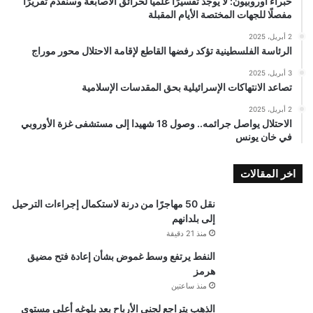
خبراء أوروبيون: لا يوجد تفسيرًا علميًا لحرائق الأصابعة وسنقدم تقريرًا
مفصلًا للجهات المختصة الأيام المقبلة
2 أبريل، 2025
الرئاسة الفلسطينية تؤكد رفضها القاطع لإقامة الاحتلال محور موراج
3 أبريل، 2025
تصاعد الانتهاكات الإسرائيلية بحق المقدسات الإسلامية
2 أبريل، 2025
الاحتلال يواصل جرائمه.. وصول 18 شهيدا إلى مستشفى غزة الأوروبي
في خان يونس
اخر المقالات
نقل 50 مهاجرًا من درنة لاستكمال إجراءات الترحيل
إلى بلدانهم
منذ 21 دقيقة
النفط يرتفع وسط غموض بشأن إعادة فتح مضيق
هرمز
منذ ساعتين
الذهب يتراجع لجني الأرباح بعد بلوغه أعلى مستوى