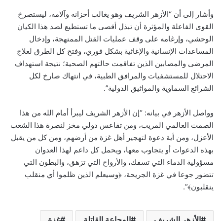
وأشار إلى أن “الأزهر الشريف وهو يغالب أحزانه وآلامه، ليستصرخ
القوى الفاعلة والمؤثرة أن تبذل أقصى ما تستطيع ‏لصد هذا الكيان
الوحشي، وإرغامه على وقف عمليات القتل الممنهجة، وإدخال
المساعدات الإنسانية ‏والإغاثية بشكل فوري، وفتح كل الطرق لعلاج
المرضى والمصابين الذين تفاقمت حالتهم الصحية؛ نتيجة ‏استهداف
الاحتلال للمستشفيات والمرافق الطبية، في انتهاك صارخ لكل
الشرائع السماوية والمواثيق الدولية”.‏
وواصل الأزهر في بيانه: “إن الأزهر الشريف ليبرأ أمام الله من هذا
الصمت العالمي المريب، ومن تقاعس دولي مخز لنصرة ‏هذا الشعب
الأعزل، ومن أية دعوة لتهجير أهل غزة من أرضهم، ومن كل من يقبل
بهذه الدعوات أو يتجاوب معها، ويحمل كل داعم لهذا العدوان
مسؤولية الدماء التي تسفك، والأرواح التي تزهق، ‏والبطون التي
تتضور جوعا في غزة الجريحة، ﴿وسيعلم الذين ظلموا أي منقلب
ينقلبون﴾”.‏
الأزهر الشريف
المجاعة ‏القاتلة
غزة