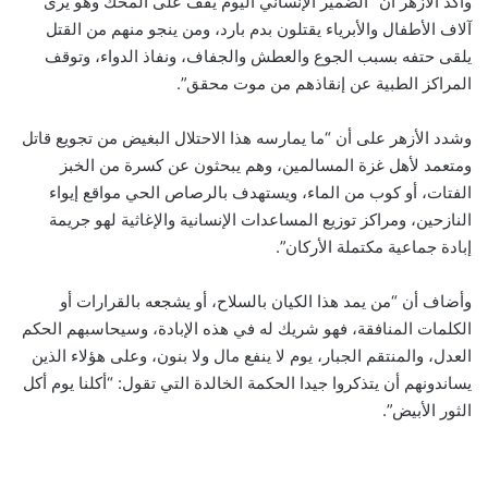
وأكد الأزهر أن “الضمير الإنساني اليوم يقف على المحك وهو يرى
آلاف الأطفال والأبرياء ‏يقتلون بدم بارد، ومن ينجو منهم من القتل
يلقى حتفه بسبب الجوع والعطش والجفاف، ونفاذ الدواء، وتوقف
المراكز الطبية عن إنقاذهم من موت محقق”.
وشدد الأزهر على أن “ما يمارسه هذا الاحتلال البغيض من تجويع قاتل
ومتعمد لأهل غزة المسالمين، وهم يبحثون عن ‏كسرة من الخبز
الفتات، أو كوب من الماء، ويستهدف بالرصاص الحي مواقع إيواء
النازحين، ومراكز توزيع ‏المساعدات الإنسانية والإغاثية لهو جريمة
إبادة جماعية مكتملة الأركان”.
وأضاف أن “من يمد هذا الكيان بالسلاح، ‏أو يشجعه بالقرارات أو
الكلمات المنافقة، فهو شريك له في هذه الإبادة، وسيحاسبهم الحكم
العدل، ‏والمنتقم الجبار، يوم لا ينفع مال ولا بنون، وعلى هؤلاء الذين
يساندونهم أن يتذكروا ‏جيدا الحكمة الخالدة التي تقول: “أكلنا يوم أكل
الثور الأبيض”. ‏