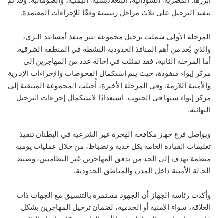
أبرزها: المصرية، السودانية، البنغلاديشية، اليمنية، والصومالية. وقد تم
تنفيذ الترحيل على ثلاث مراحل رئيسية وفقًا للإجراءات المعتمدة.
المرحلة الأولى شملت ترحيل مجموعة عبر منفذ أمساعد البري،
والذي يُعد من أهم المنافذ الحدودية النشطة في المنطقة الشرقية.
أما المرحلة الثانية، فقد تمثلت في إحالة عدد من المهاجرين إلى
مركز إيواء قنفودة، حيث يتم استكمال الفحوصات والإجراءات الإدارية
والأمنية اللازمة. وفي المرحلة الأخيرة، أُحيلت المجموعة المتبقية إلى
مركز إيواء سبها في الجنوب، استعدادًا لاستكمال إجراءات الترحيل
النهائية.
ويواصل فرع جهاز مكافحة الهجرة غير الشرعية في البطنان تنفيذ
تعليمات القيادة العامة بكل جدية وانضباط، من خلال عمليات يومية
منظمة تهدف إلى الحد من تدفق المهاجرين غير النظاميين، وضبط
الحالة الأمنية داخل المدن والمناطق الحدودية.
وأكدت رئاسة الجهاز أن الجهود مستمرة بالتنسيق مع الجهات ذات
العلاقة، سواء الأمنية أو الخدمية، لضمان ترحيل المهاجرين بشكل