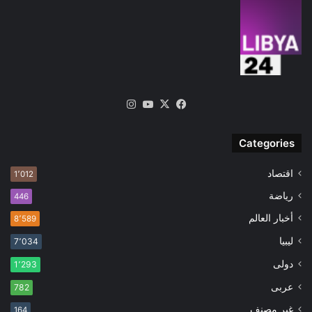
‫X
فيسبوك
‫YouTube
انستقرام
Categories
اقتصاد
1٬012
رياضة
446
أخبار العالم
8٬589
ليبيا
7٬034
دولى
1٬293
عربى
782
غير مصنف
164