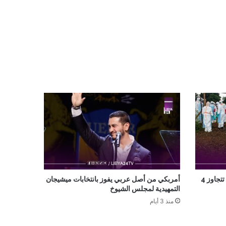
إصابات إيبولا في الكونغو الديمقراطية تتجاوز 4
أمربكي من أصل عربي يفوز بانتخابات ميشيجان
التمهيدية لمجلس الشيوخ
منذ 3 أيام