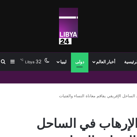
℃
32
ب
إضافة
لرئيسية
أخبار العالم
دولى
ليبيا
Libya
صين في حالة تأهب
الساحل الإفريقي يفاقم معاناة النساء والفتيات
 الإرهاب في الساحل