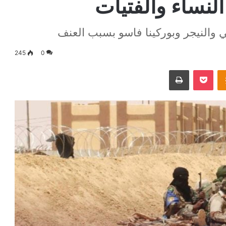
النساء والفتيات
ي والنيجر وبوركينا فاسو بسبب العنف
245
0
Odnoklassniki
‫Pocket
طباعة