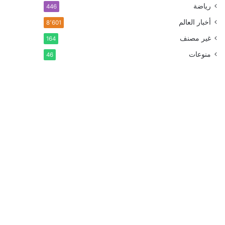
رياضة
446
أخبار العالم
8٬601
غير مصنف
164
منوعات
46