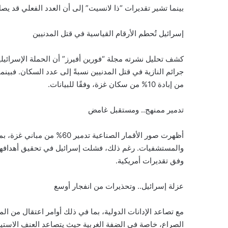
بينما تشير تقديرات “ذا لانسيت” إلى أن العدد الفعلي قد يصل إلى 186 ألفًا، أي ما يقارب 10% من سكان القطاع
إسرائيل تُحطم الأرقام القياسية في قتل المدنيين
كشف تحليل نشرته مجلة “فورين أفيرز” أن الحملة الإسرائيلية
من إبادة 10% من سكان غزة، وفقًا للبيانات.
تدمير ممنهج.. ومستقبل غامض
وفق تقديرات أمريكية.
عزلة إسرائيل.. وتحذيرات من انفجار أوسع
مع تصاعد الإدانات الدولية، بما في ذلك أوامر اعتقال من ال
الصراع، خاصة في الضفة الغربية حيث يتصاعد العنف الاستيطا