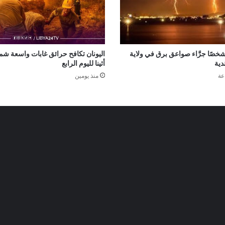
صرع 14 شخصًا جرَّاء صواعق برق في ولاية
اليونان تكافح حرائق غابات واسعة شم
دية
أثينا لليوم الرابع
منذ يومين