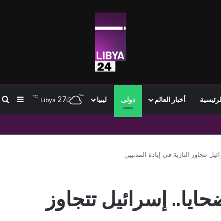
℃
27
ب
إضافة
لرئيسية
أخبار العالم
دولى
ليبيا
Libya
تمام انتقاله إلى طرابزون سبور وسط استقبال جماهيري واسع
ايا.. إسرائيل تتجاوز