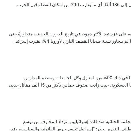
 قبل الحرب.
 على غزة تعد الأكثر دموية في تاريخ الحروب الحديثة، متجاوزةً حتى
جرائم النازية في قتل المدنيين نسبةً إلى عدد السكان. فبينما لم تتجاوز نسبة ضحايا القصف النازي لأوروبا 4%، تقترب إسرائيل
أظهرت صور الأقمار الصناعية تدمير 60% من مباني غزة، بما في ذلك 90% من المنازل وكل الجامعات ومعظم المدارس
والمستشفيات. رغم ذلك، فشلت إسرائيل في تحقيق أهدافها العسكرية، حيث زادت صفوف حماس بأكثر من 15 ألف مقاتل جديد،
محكمة الجنائية ضد قادة إسرائيليين، تزداد المخاوف من توسع
ني. التقرير يحذر: “إسرائيل تخسر حربها القانونية والسياسية، وقد