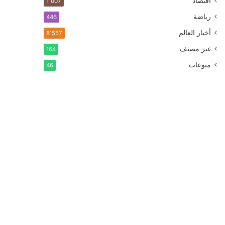
اقتصاد
1٬007
رياضة
446
أخبار العالم
8٬557
غير مصنف
164
منوعات
46