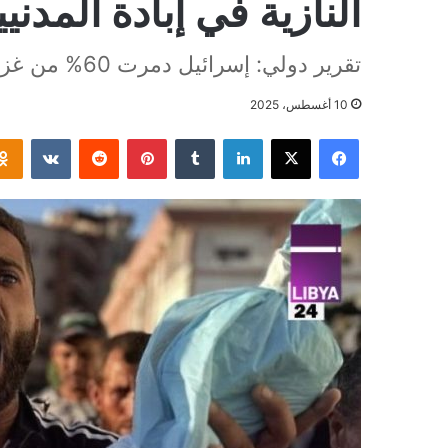
النازية في إبادة المدني
تقرير دولي: إسرائيل دمرت 60% من غزة.. وحماس تزداد قوة!
10 أغسطس، 2025
فيسبوك
‫X
لينكدإن
بينتيريست