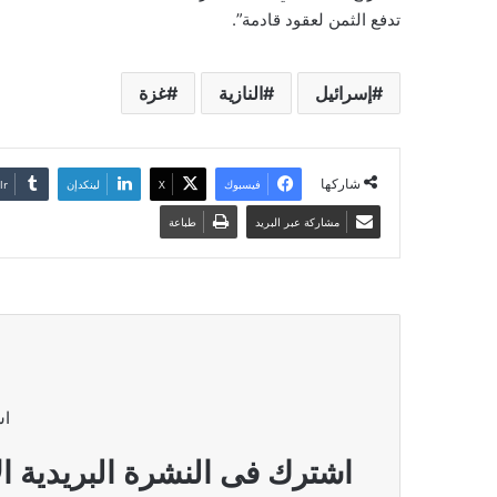
تدفع الثمن لعقود قادمة”.
إسرائيل
النازية
غزة
شاركها
فيسبوك
‫X
لينكدإن
مشاركة عبر البريد
طباعة
اش
اشترك فى النشرة البريدية ال