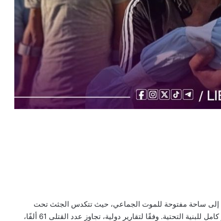
 قطاع غزة إلى ساحة مفتوحة للموت الجماعي، حيث تتكدس الجثث تحت
الأنقاض، ويعاني الناجون من المجاعة والأمراض وسط انهيار كامل للبنية التحتية. وفقًا لتقارير دولية، تجاوز عدد القتلى 61 ألفًا،