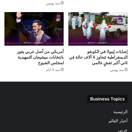
منذ يومين
إصابات إيبولا في الكونغو
أمربكي من أصل عربي يفوز
الديمقراطية تتجاوز 4 آلاف حالة في
بانتخابات ميشيجان التمهيدية
ثاني أكبر تفشٍ عالمي
لمجلس الشيوخ
منذ يومين
منذ 4 أيام
Business Topics
الرئيسية
أخبار العالم
عربى