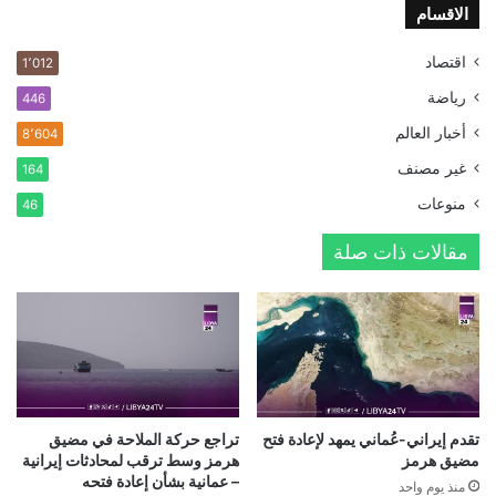
الاقسام
اقتصاد
1٬012
رياضة
446
أخبار العالم
8٬604
غير مصنف
164
منوعات
46
مقالات ذات صلة
تقدم إيراني-عُماني يمهد لإعادة فتح
تراجع حركة الملاحة في مضيق
مضيق هرمز
هرمز وسط ترقب لمحادثات إيرانية
– عمانية بشأن إعادة فتحه
منذ يوم واحد