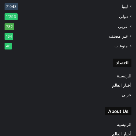
ليبيا
7٬048
دولى
1٬293
عربى
782
غير مصنف
164
منوعات
46
اقتصاد
الرئيسية
أخبار العالم
عربى
About Us
الرئيسية
أخبار العالم