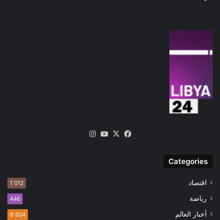
‫X
فيسبوك
‫YouTube
انستقرام
Categories
اقتصاد
1٬012
رياضة
446
أخبار العالم
8٬604