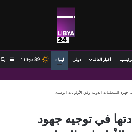
℃
39
ب
إضافة
لرئيسية
أخبار العالم
دولى
ليبيا
Libya
ا بعد ثلاث سنوات من التذبذب
ه جهود المنظمات الدولية وفق الأولويات الوطنية
تها في توجيه جهود