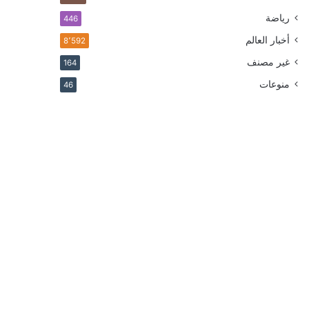
رياضة
446
أخبار العالم
8٬592
غير مصنف
164
منوعات
46