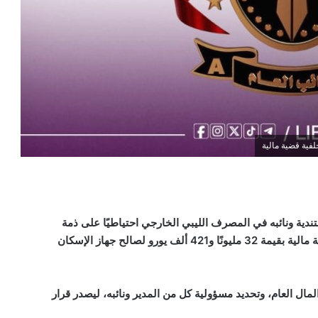
فية قضية مالية
ية ونائبه في المصرف الليبي الخارجي احتياطيًا على ذمة
التحقيق، بعد توجيه تهم لهما تتعلق بالتقصير في إدارة معاملة مالية بقيمة 32 مليونًا و421 ألف يورو لصالح جهاز الإسكان
مال العام، وتحديد مسؤولية كل من المدير ونائبه، ليصدر قرار