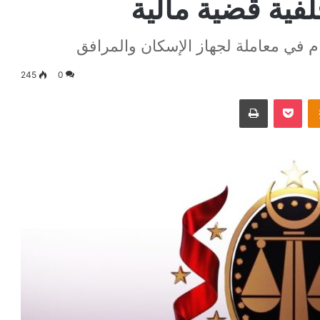
فية قضية مالية
م في معاملة لجهاز الإسكان والمرافق
245
0
Odnoklassniki
‫Pocket
طباعة