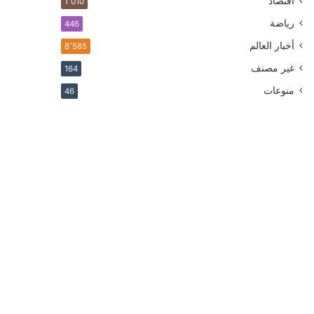
اقتصاد
1٬010
رياضة
446
أخبار العالم
8٬585
غير مصنف
164
منوعات
46