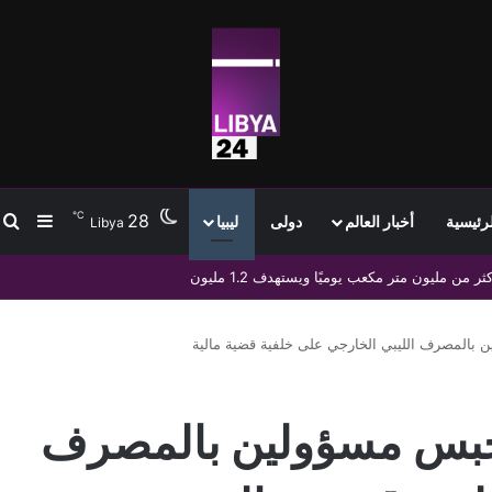
℃
28
ب
إضافة
لرئيسية
أخبار العالم
دولى
ليبيا
Libya
اسمها وتؤكد ملاحقة منتحلي الصفة قانونيًا
 بالمصرف الليبي الخارجي على خلفية قضية مالية
بحبس مسؤولين بالمصرف