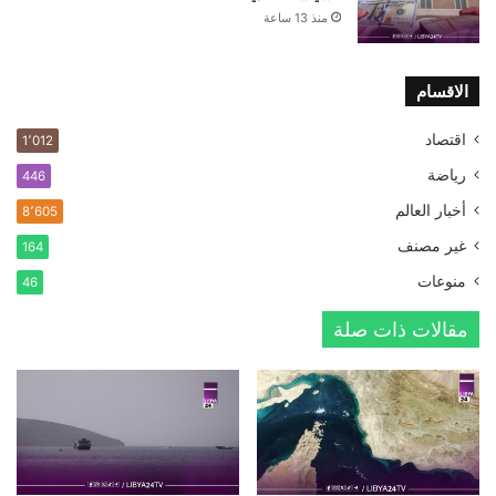
منذ 13 ساعة
الاقسام
اقتصاد
1٬012
رياضة
446
أخبار العالم
8٬605
غير مصنف
164
منوعات
46
مقالات ذات صلة