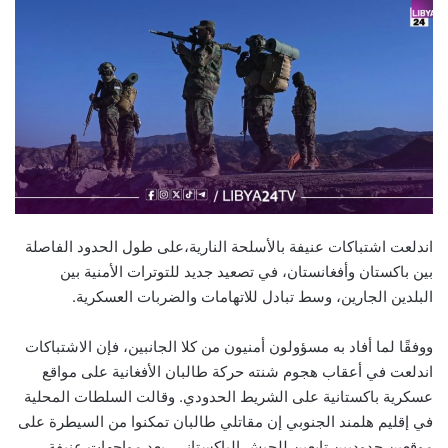
اندلعت اشتباكات عنيفة بالأسلحة النارية،على طول الحدود الفاصلة
بين باكستان وأفغانستان، في تصعيد جديد للتوترات الأمنية بين
البلدين الجارين، وسط تبادل للاتهامات والضربات العسكرية.
ووفقًا لما أفاد به مسؤولون أمنيون من كلا الجانبين، فإن الاشتباكات
اندلعت في أعقاب هجوم شنته حركة طالبان الأفغانية على مواقع
عسكرية باكستانية على الشريط الحدودي. وقالت السلطات المحلية
في إقليم هلمند الجنوبي إن مقاتلي طالبان تمكنوا من السيطرة على
موقعين حدوديين تابعين للجيش الباكستاني، بعد مواجهات عنيفة