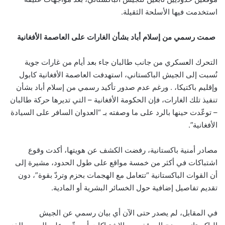
استخدمت فيها الأسلحة الثقيلة.
صمت رسمي من إسلام أباد بشأن الغارات على العاصمة الأفغانية
التحرك العسكري من جانب طالبان جاء بعد أيام من غارات جوية
نُسبت إلى الجيش الباكستاني، استهدفت العاصمة الأفغانية كابول
وإقليم باكتيكا، . ورغم عدم صدور تأكيد رسمي من إسلام أباد بشأن
تنفيذ تلك الغارات، فإن الحكومة الأفغانية – التي تديرها حركة طالبان
– توعّدت حينها بالرد على ما وصفته بـ “العدوان السافر على السيادة
الأفغانية”.
مصادر أمنية باكستانية، رفضت الكشف عن هويتها، أكدت وقوع
اشتباكات في أكثر من خمسة مواقع على طول الحدود، مشيرة إلى
أن القوات الباكستانية “تتعامل مع الهجمات بحزم وتردّ بقوة”، دون
تقديم تفاصيل إضافية حول الخسائر البشرية أو المادية.
في المقابل، لم يصدر حتى الآن أي بيان رسمي عن الجيش