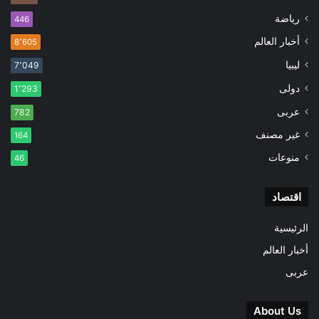
رياضة
446
أخبار العالم
8٬605
ليبيا
7٬049
دولى
1٬293
عربى
782
غير مصنف
164
منوعات
46
اقتصاد
الرئيسية
أخبار العالم
عربى
About Us