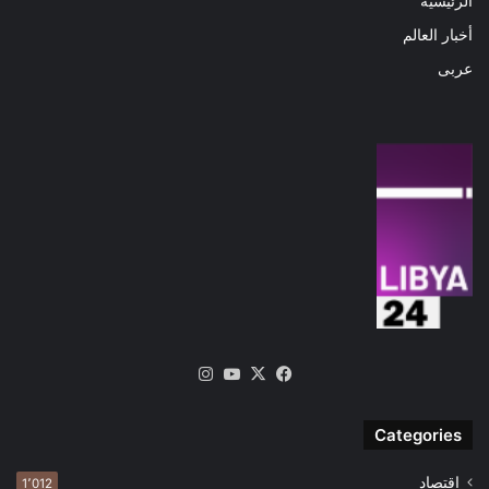
الرئيسية
أخبار العالم
عربى
‫X
فيسبوك
‫YouTube
انستقرام
Categories
اقتصاد
1٬012