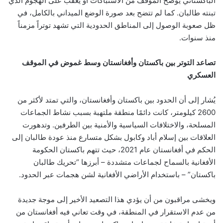
الباكستاني يوضح الموقف من الاشتباكات أو يعقّب على الهجوم الذي
تبنته طالبان. كما لم تتضح بعد صورة الوضع الميداني بالكامل، في
ظل صعوبة الوصول إلى المناطق الحدودية التي تشهد توتراً مزمناً
منذ سنوات.
تصاعد التوتر بين باكستان وأفغانستان وسط غموض في الموقف
العسكري
يُشار إلى أن الحدود بين باكستان وأفغانستان، والتي تمتد لأكثر من
2600 كيلومتر، كانت دائمًا منطقة ملتهبة بسبب نشاط الجماعات
المسلحة، والاختلافات السياسية والأمنية بين الطرفين. وتدهورت
العلاقات بين إسلام أباد وكابول بشكل متسارع منذ عودة طالبان إلى
الحكم في أفغانستان عام 2021، حيث تتهم باكستان الحكومة
الأفغانية بالسماح لجماعات متشددة – أبرزها “تحريك طالبان
باكستان” – باستخدام الأراضي الأفغانية لشن هجمات عبر الحدود.
ويخشى مراقبون من أن يؤدي هذا التصعيد الأخير إلى موجة جديدة
من عدم الاستقرار في المنطقة، في وقت تعاني فيه أفغانستان من