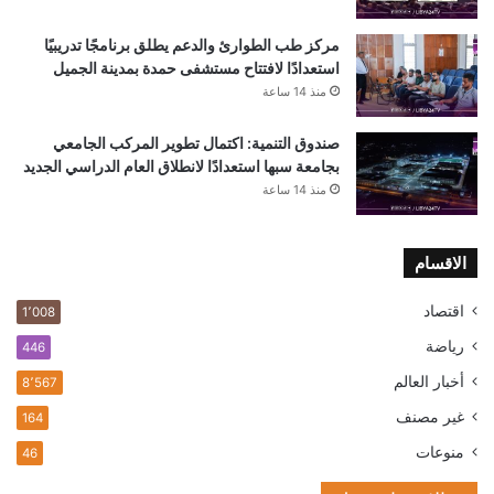
مركز طب الطوارئ والدعم يطلق برنامجًا تدريبيًا
استعدادًا لافتتاح مستشفى حمدة بمدينة الجميل
منذ 14 ساعة
صندوق التنمية: اكتمال تطوير المركب الجامعي
بجامعة سبها استعدادًا لانطلاق العام الدراسي الجديد
منذ 14 ساعة
الاقسام
اقتصاد
1٬008
رياضة
446
أخبار العالم
8٬567
غير مصنف
164
منوعات
46