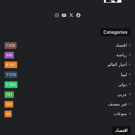
‫X
فيسبوك
‫YouTube
انستقرام
Categories
اقتصاد
1٬008
رياضة
446
أخبار العالم
8٬567
ليبيا
7٬016
دولى
1٬290
عربى
781
غير مصنف
164
منوعات
46
اقتصاد