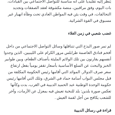
يُنظر إليه تقليدياً على أنه مناسبة للتواصل الاجتماعي بين القيادات،
بات اليوم، وفق مراقبين، منصة مكشوفة لعقد الصفقات وتجديد
التحالفات، في وقت يئن فيه المواطن العادي تحت وطأة انهيار غير
مسبوق في القوة الشرائية.
غضب شعبي في زمن الغلاء
لم تمر صور البذخ التي تتناقلها وسائل التواصل الاجتماعي من داخل
أفخم فنادق العاصمة طرابلس مرور الكرام على الليبيين، الذين وجدوا
أنفسهم يقارنون بين تلك الولائم المليئة بأصناف الطعام، وبين طوابير
الخبز والبحث عن السلع الأساسية بأسعار تقفز يومياً بفعل ارتفاع
سعر صرف الدولار. الموائد التي أقامها رئيس الحكومة المكلفة من
قبل مجلس النواب أسامة حماد في الشرق، وتلك التي أقامها رئيس
حكومة الوحدة الوطنية عبد الحميد الدبيبة في الغرب، بدت وكأنها
تعكس صورة بلدين: بلد للنخبة تعيش فيه بمعزل عن الأزمات، وآخر
للشعب يكافح من أجل لقمة العيش .
قراءة في رسائل الدبيبة