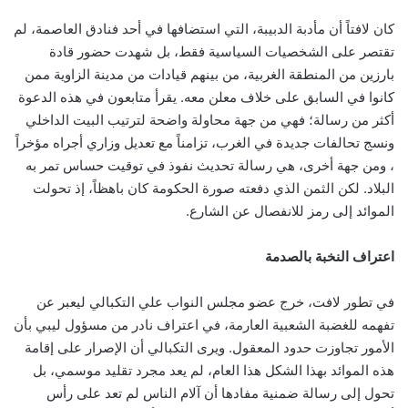
كان لافتاً أن مأدبة الدبيبة، التي استضافها في أحد فنادق العاصمة، لم
تقتصر على الشخصيات السياسية فقط، بل شهدت حضور قادة
بارزين من المنطقة الغربية، من بينهم قيادات من مدينة الزاوية ممن
كانوا في السابق على خلاف معلن معه. يقرأ متابعون في هذه الدعوة
أكثر من رسالة؛ فهي من جهة محاولة واضحة لترتيب البيت الداخلي
ونسج تحالفات جديدة في الغرب، تزامناً مع تعديل وزاري أجراه مؤخراً
، ومن جهة أخرى، هي رسالة تحديث نفوذ في توقيت حساس تمر به
البلاد. لكن الثمن الذي دفعته صورة الحكومة كان باهظاً، إذ تحولت
الموائد إلى رمز للانفصال عن الشارع.
اعتراف النخبة بالصدمة
في تطور لافت، خرج عضو مجلس النواب علي التكبالي ليعبر عن
تفهمه للغضبة الشعبية العارمة، في اعتراف نادر من مسؤول ليبي بأن
الأمور تجاوزت حدود المعقول. ويرى التكبالي أن الإصرار على إقامة
هذه الموائد بهذا الشكل هذا العام، لم يعد مجرد تقليد موسمي، بل
تحول إلى رسالة ضمنية مفادها أن آلام الناس لم تعد على رأس