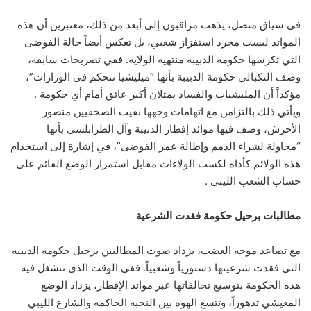
في سياق متصل، يذهب مراقبون إلى أبعد من ذلك، معتبرين أن هذه
الموائد ليست مجرد استفزاز شعبي، بل تعكس أيضاً حالة الفوضى
التي تكرسها حكومة الدبيبة منتهية الولاية. ففي تصريحات سابقة،
وصف التكبالي حكومة الدبيبة بأنها “ميليشيا تتحكم في الوزارات”،
مؤكداً أن المليشيات والفساد يمثلان أكبر عائق أمام أي حكومة .
ويأتي ذلك بالتزامن مع اتهامات وجهها نقيب الصحفيين منصور
الأحرش، وصف فيها موائد إفطار الدبيبة وآل الطرابلسي بأنها
“محاولة لشراء الذمم وإطالة عمر الفوضى”، في إشارة إلى استخدام
هذه الولائم كأداة لكسب الولاءات مقابل استمرار الوضع القائم على
حساب الشعب الليبي .
مطالبات برحيل حكومة فقدت الشرعية
مع تصاعد موجة الغضب، يزداد صوت المطالبين برحيل حكومة الدبيبة
التي فقدت شرعيتها دستورياً وشعبياً. ففي الوقت الذي تنشغل فيه
هذه الحكومة بتوسيع تحالفاتها عبر موائد الإفطار، يزداد الوضع
المعيشي تدهوراً، وتتسع الهوة بين النخبة الحاكمة والشارع الليبي