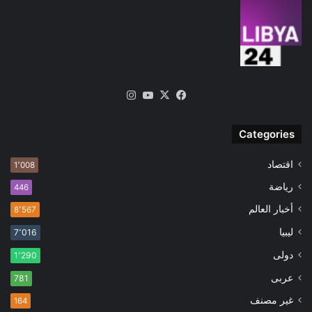
‫X
فيسبوك
‫YouTube
انستقرام
Categories
اقتصاد
1٬008
رياضة
446
أخبار العالم
8٬567
ليبيا
7٬016
دولى
1٬290
عربى
781
غير مصنف
164