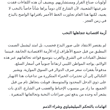
أولويات صناع القرار ومستشاريهم. ويضيف أن هذه اللقاءات فقدت
شرعيتها الشعبية، لأن الشارع كان دوماً يراها شأناً خاصاً بالنخب لا
يعنيه، لكنها هذا العام تجاوزت الخط الأحمر باقترانها الواضح بالبذخ
في زمن العجز .
أزمة اقتصادية تتجاهلها النخب
لم يقتصر الانتقاد على صور البذخ فحسب، بل امتد ليشمل الصمت
المطبق من قبل جميع الأطراف إزاء الأزمة الاقتصادية الخانقة. فبينما
تنشغل القيادات في الشرق والغرب بتوسيع قواعد تحالفاتهم عبر هذه
الولائم، يواجه المواطن الليبي ارتفاعاً جنونياً في أسعار السلع،
مدفوعاً بقفزات سعر صرف الدولار في السوق الموازية. ويشير
التكبالي إلى أن تحذيرات الخبراء المتكررة من تداعيات هذا الانهيار
على ذوي الدخل المحدود والمتوسط، قوبلت بتجاهل تام من قبل
الجميع، ما زاد من منسوب الإحباط والغضب في الشارع، الذي بات
يشعر أنه وحده من يدفع ثمن صراعات النخبة وتحالفاتها المتغيرة .
اتهامات بالتحكم الميليشياوي وشراء الذمم