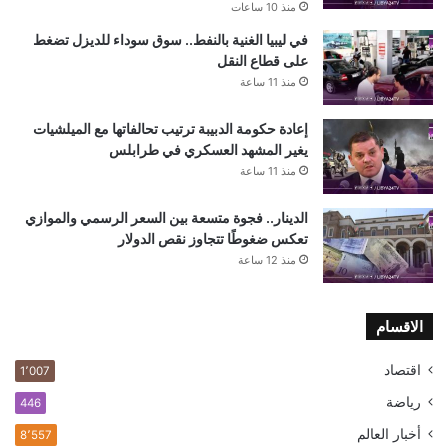
منذ 10 ساعات
في ليبيا الغنية بالنفط.. سوق سوداء للديزل تضغط
على قطاع النقل
منذ 11 ساعة
إعادة حكومة الدبيبة ترتيب تحالفاتها مع الميلشيات
يغير المشهد العسكري في طرابلس
منذ 11 ساعة
الدينار.. فجوة متسعة بين السعر الرسمي والموازي
تعكس ضغوطًا تتجاوز نقص الدولار
منذ 12 ساعة
الاقسام
اقتصاد
1٬007
رياضة
446
أخبار العالم
8٬557