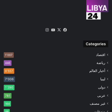
‫X
فيسبوك
‫YouTube
انستقرام
Categories
اقتصاد
1٬007
رياضة
446
أخبار العالم
8٬557
ليبيا
7٬006
دولى
1٬290
عربى
781
غير مصنف
164
منوعات
46