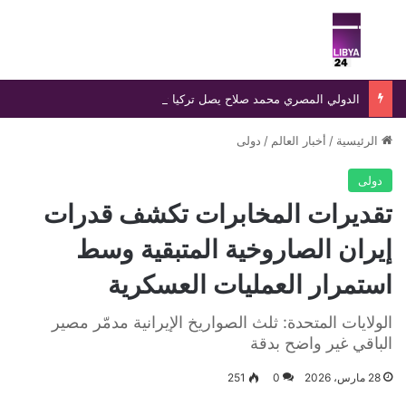
بحث عن
الق
الدولي المصري محمد صلاح يصل تركيا تمهيدًا لإتمام انتقاله إلى طرابزون سبور وسط استقبال جماهيري واسع
الرئيسية
/
أخبار العالم
/
دولى
دولى
تقديرات المخابرات تكشف قدرات
إيران الصاروخية المتبقية وسط
استمرار العمليات العسكرية
الولايات المتحدة: ثلث الصواريخ الإيرانية مدمّر مصير
الباقي غير واضح بدقة
28 مارس، 2026
0
251