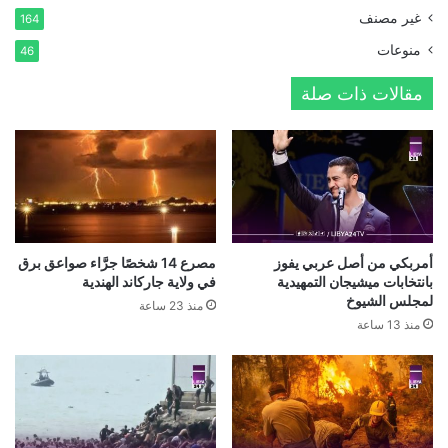
غير مصنف
164
منوعات
46
مقالات ذات صلة
أمربكي من أصل عربي يفوز
مصرع 14 شخصًا جرَّاء صواعق برق
بانتخابات ميشيجان التمهيدية
في ولاية جاركاند الهندية
لمجلس الشيوخ
منذ 23 ساعة
منذ 13 ساعة