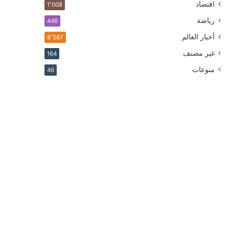
اقتصاد
1٬008
رياضة
446
أخبار العالم
8٬567
غير مصنف
164
منوعات
46