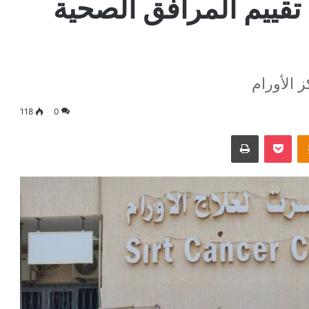
 تقييم المرافق الصحية
 الأورام
118
0
Odnoklassniki
‫Pocket
طباعة