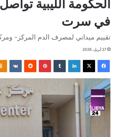
الحكومة الليبية تواصل
في سرت
تقييم ميداني لمصرف الدم المركز- ومركز
27 أبريل، 2026
فيسبوك
‫X
لينكدإن
بينتيريست