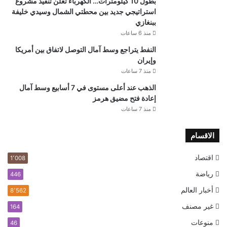
بطول 10 كيلومترات… الكهرباء تعلن تنفيذ مشروع
استراتيجي جديد بين محطتي الشمال وسيدي خليفة
ببنغازي
منذ 6 ساعات
النفط يتراجع وسط آمال التوصل لاتفاق بين أمريكا
وإيران
منذ 7 ساعات
الذهب عند أعلى مستوى في 7 أسابيع وسط آمال
إعادة فتح مضيق هرمز
منذ 7 ساعات
الاقسام
اقتصاد
1٬008
رياضة
446
أخبار العالم
8٬562
غير مصنف
164
منوعات
46