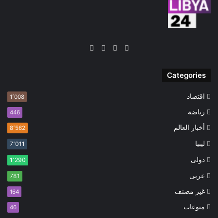
‫X
فيسبوك
‫YouTube
انستقرام
Categories
اقتصاد
1٬008
رياضة
446
أخبار العالم
8٬562
ليبيا
7٬011
دولى
1٬290
عربى
781
غير مصنف
164
منوعات
46