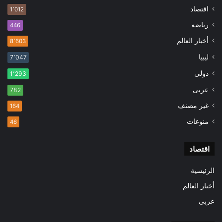
اقتصاد
1٬012
رياضة
446
أخبار العالم
8٬603
ليبيا
7٬047
دولى
1٬293
عربى
782
غير مصنف
164
منوعات
46
اقتصاد
الرئيسية
أخبار العالم
عربى