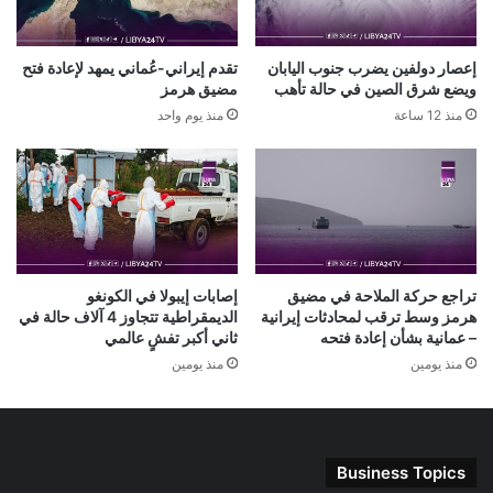
إعصار دولفين يضرب جنوب اليابان
تقدم إيراني-عُماني يمهد لإعادة فتح
ويضع شرق الصين في حالة تأهب
مضيق هرمز
منذ 12 ساعة
منذ يوم واحد
تراجع حركة الملاحة في مضيق
إصابات إيبولا في الكونغو
هرمز وسط ترقب لمحادثات إيرانية
الديمقراطية تتجاوز 4 آلاف حالة في
– عمانية بشأن إعادة فتحه
ثاني أكبر تفشٍ عالمي
منذ يومين
منذ يومين
Business Topics