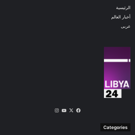
الرئيسية
أخبار العالم
عربى
‫X
فيسبوك
‫YouTube
انستقرام
Categories