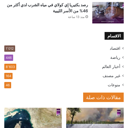
رصد بكتيريا إي كولاي في مياه الشرب لدي أكثر من
46% من الأسر الليبية
منذ 13 ساعة
الاقسام
اقتصاد
1٬012
رياضة
446
أخبار العالم
8٬603
غير مصنف
164
منوعات
46
مقالات ذات صلة