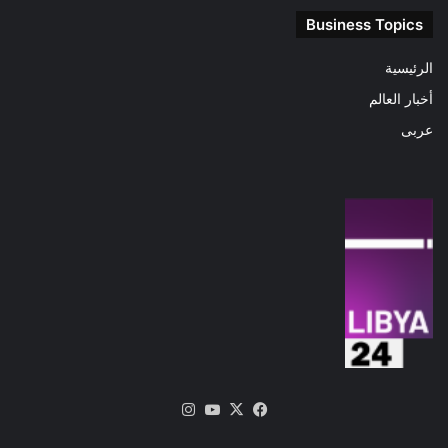
Business Topics
الرئيسية
أخبار العالم
عربى
‫X
فيسبوك
‫YouTube
انستقرام