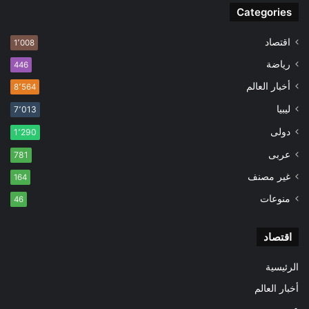
Categories
اقتصاد
1٬008
رياضة
446
أخبار العالم
8٬564
ليبيا
7٬013
دولى
1٬290
عربى
781
غير مصنف
164
منوعات
46
اقتصاد
الرئيسية
أخبار العالم