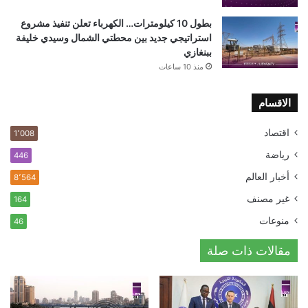
بطول 10 كيلومترات… الكهرباء تعلن تنفيذ مشروع
استراتيجي جديد بين محطتي الشمال وسيدي خليفة
ببنغازي
منذ 10 ساعات
الاقسام
اقتصاد
1٬008
رياضة
446
أخبار العالم
8٬564
غير مصنف
164
منوعات
46
مقالات ذات صلة