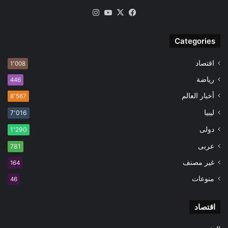
‫X
فيسبوك
‫YouTube
انستقرام
Categories
اقتصاد
1٬008
رياضة
446
أخبار العالم
8٬567
ليبيا
7٬016
دولى
1٬290
عربى
781
غير مصنف
164
منوعات
46
اقتصاد