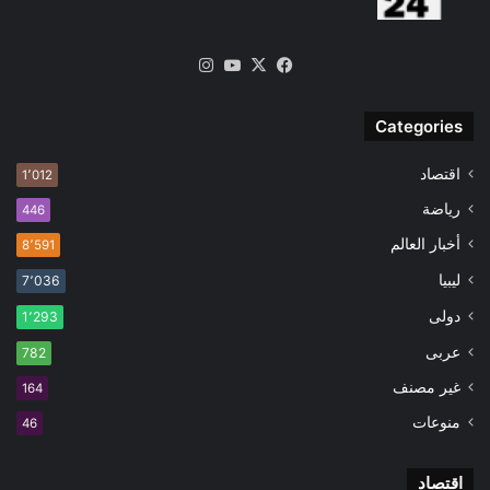
‫X
فيسبوك
‫YouTube
انستقرام
Categories
اقتصاد
1٬012
رياضة
446
أخبار العالم
8٬591
ليبيا
7٬036
دولى
1٬293
عربى
782
غير مصنف
164
منوعات
46
اقتصاد