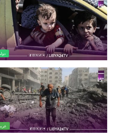
دول
عرب