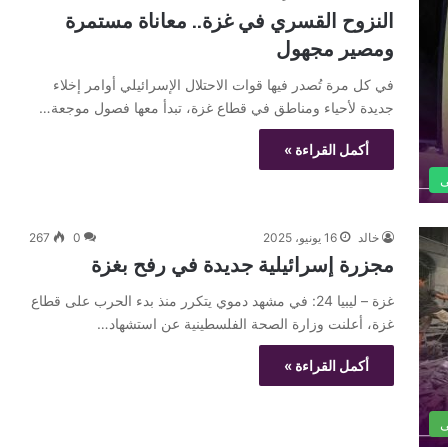
النزوح القسري في غزة.. معاناة مستمرة
ومصير مجهول
في كل مرة تُصدر فيها قوات الاحتلال الإسرائيلي أوامر إخلاء
جديدة لأحياء ومناطق في قطاع غزة، تبدأ معها فصول موجعة…
أكمل القراءة »
ى
خالد
16 يونيو، 2025
0
267
مجزرة إسرائيلية جديدة في رفح بغزة
غزة – ليبيا 24: في مشهد دموي يتكرر منذ بدء الحرب على قطاع
غزة، أعلنت وزارة الصحة الفلسطينية عن استشهاد…
أكمل القراءة »
ى