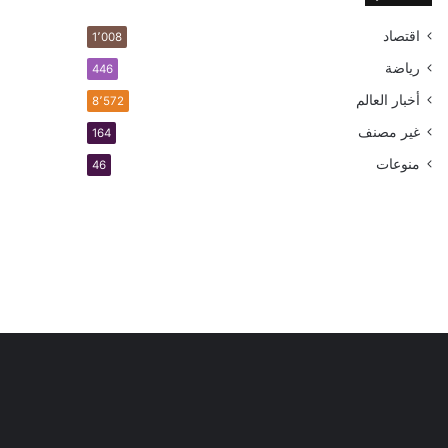
اقتصاد
1٬008
رياضة
446
أخبار العالم
8٬572
غير مصنف
164
منوعات
46