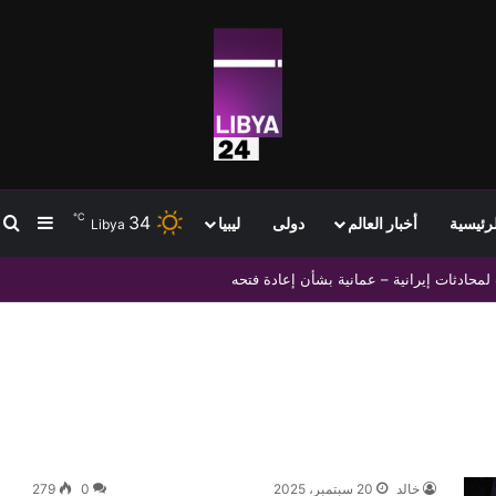
℃
34
ب
إضافة
لرئيسية
أخبار العالم
دولى
ليبيا
Libya
أحمر والهلال الأحمر تعزيز التعاون الإنساني وملف الهجرة غير الشرعية
خالد
20 سبتمبر، 2025
0
279