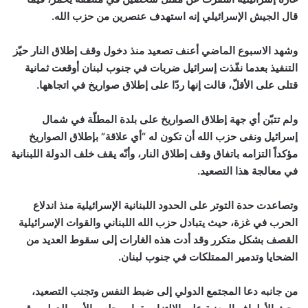
قال الجيش الإسرائيلي إنه استهدف عنصرين من حزب الله.
وشهد الاسبوع الماضي أعنف تصعيد منذ دخول وقف إطلاق النار حيّز
التنفيذ بعدما نفّذت إسرائيل ضربات في جنوب لبنان أوقعت ثمانية
قتلى على الأقلّ، قالت إنها ردّا على إطلاق صواريخ في اتجاهها.
ولم تتبّن أي جهة إطلاق الصواريخ على بلدة المطلّة في شمال
إسرائيل ونفى حزب الله أن تكون له “أي علاقة” بإطلاق الصواريخ
مؤكداً التزامه باتفاق وقف إطلاق النار، وأنّه يقف خلف الدولة اللبنانية
في معالجة هذا التصعيد.
وتصاعدت حدة التوتر على الحدود اللبنانية الإسرائيلية منذ اندلاع
الحرب في غزة، حيث يتبادل حزب الله اللبناني والقوات الإسرائيلية
القصف بشكل متكرر وقد أدت هذه الغارات إلى سقوط العديد من
الضحايا وتدمير الممتلكات في جنوب لبنان.
من جانبه دعا المجتمع الدولي إلى ضبط النفس وتجنب التصعيد،