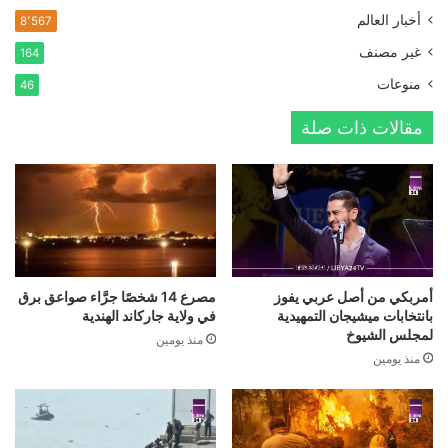
أخبار العالم
8٬567
غير مصنف
164
منوعات
46
مقالات ذات صلة
أمربكي من أصل عربي يفوز
مصرع 14 شخصًا جرَّاء صواعق برق
بانتخابات ميشيجان التمهيدية
في ولاية جاركاند الهندية
لمجلس الشيوخ
منذ يومين
منذ يومين