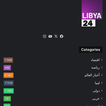
‫X
فيسبوك
‫YouTube
انستقرام
Categories
اقتصاد
1٬008
رياضة
446
أخبار العالم
8٬567
ليبيا
7٬016
دولى
1٬290
عربى
781
غير مصنف