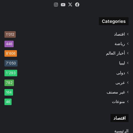
‫X
فيسبوك
‫YouTube
انستقرام
Categories
اقتصاد
1٬012
رياضة
446
أخبار العالم
8٬606
ليبيا
7٬050
دولى
1٬293
عربى
782
غير مصنف
164
منوعات
46
اقتصاد
الرئيسية