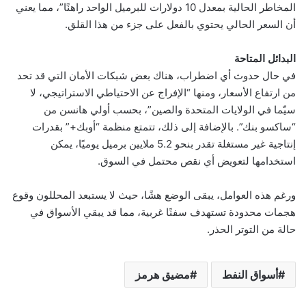
المخاطر الحالية بمعدل 10 دولارات للبرميل الواحد راهنًا”، مما يعني
أن السعر الحالي يحتوي بالفعل على جزء من هذا القلق.
البدائل المتاحة
في حال حدوث أي اضطراب، هناك بعض شبكات الأمان التي قد تحد
من ارتفاع الأسعار، ومنها “الإفراج عن الاحتياطي الاستراتيجي، لا
سيّما في الولايات المتحدة والصين”، بحسب أولي هانسن من
“ساكسو بنك”. بالإضافة إلى ذلك، تتمتع منظمة “أوبك+” بقدرات
إنتاجية غير مستغلة تقدر بنحو 5.2 ملايين برميل يوميًا، يمكن
استخدامها لتعويض أي نقص محتمل في السوق.
ورغم هذه العوامل، يبقى الوضع هشًا، حيث لا يستبعد المحللون وقوع
هجمات محدودة تستهدف سفنًا غربية، مما قد يبقي الأسواق في
حالة من التوتر الحذر.
أسواق النفط
مضيق هرمز