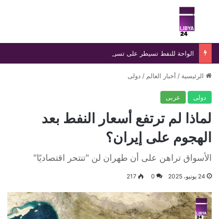
بحث عن
الق
الواحة للنفط تسيطر على تسرب بخط «الزقوط- السدرة» خلال 24 ساعة
الرئيسية
/
أخبار العالم
/
دولى
دولى
عربى
لماذا لم ترتفع أسعار النفط بعد
الهجوم على إيران؟
الأسواق تراهن على أن طهران لن "تنتحر اقتصاديًا"
24 يونيو، 2025
0
217