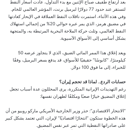
بعد ارتفاع طفيف صباح الإثنين مع بدء التداول، عادت أسعار النفط
لتستقر عند حدود 77 دولارًا لبرميل برنت، المؤشر العالمي للخام.
وفي هذه الأثناء، استمرت ناقلات النفط العملاقة في الإبحار كعادتها
في مضيق هرمز، الذي يمر عبره حوالي 20% من إجمالي استهلاك
النفط العالمي، وثلث حركة الملاحة البحرية المرتبطة به، والمتجهة
بشكل أساسي إلى الأسواق الآسيوية.
ويعد إغلاق هذا الممر المائي الضيق، الذي لا يتجاوز عرضه 50
كيلومترًا، “كابوسًا” حقيقيًا للأسواق، قد يدفع بسعر البرميل، وفقًا
للخبراء، إلى ما فوق 100 دولار.
حسابات الردع.. لماذا قد تحجم إيران؟
رغم التهديدات الإيرانية المتكررة، يرى المحللون عدة أسباب تجعل
إغلاق المضيق خيارًا صعبًا ومكلفًا لطهران نفسها:
“الانتحار الاقتصادي”: حذر وزير الخارجية الأمريكي ماركو روبيو من أن
هذه الخطوة ستكون “انتحارًا اقتصاديًا” لإيران، التي تعتمد بشكل كبير
على صادراتها النفطية التي تمر عبر نفس المضيق.