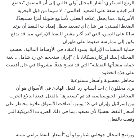
الردع العسكري: أشار المحلل أولي فالبي إلى أن المضيق “يخضع
لمراقبة واسعة على الصعيد العالمي”، لا سيما من قبل البحرية
الأمريكية، مما يجعل إغلاقه الفعلي لأسابيع طويلة أمرًا مستبعدًا.
الضغط الصيني: من شأن أي تصعيد يعطل إمدادات النفط أن يرتد
سلبًا على الصين، التي تُعد أكبر مشترٍ للنفط الإيراني، مما قد يدفع
بكين إلى ممارسة ضغوط على طهران.
حماية المنشآت الإيرانية: يسود اعتقاد في الأوساط المالية، بحسب
المحللة إيبيك أوزكارديسكايا، بأن “إيران ستحجم عن رد شامل… بغية
حماية منشآتها النفطية” التي قد تصبح هدفًا مشروعًا في حال أقدمت
على هذه الخطوة.
مخاطر محسوبة وأسعار مستوعبة
يرى محللون أن أحد أسباب رد الفعل الهادئ في الأسواق هو أن
المخاطر الجيوسياسية قد تم “تسعيرها” بالفعل. فبعد اندلاع الحرب
بين إسرائيل وإيران في 13 يونيو، أضافت الأسواق علاوة مخاطر على
أسعار النفط تحسبًا لأي تصعيد، بما في ذلك الضربات الأمريكية التي
وقعت بالفعل.
ويوضح المحلل جوفاني شتاونوفو أن “أسعار النفط تراعي نسبة