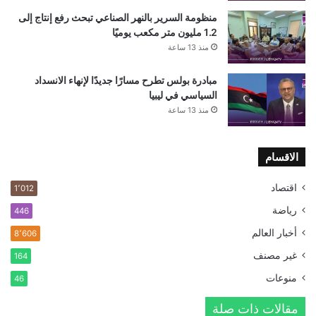
منظومة السرير بالنهر الصناعي تبحث رفع إنتاج إلى
1.2 مليون متر مكعب يوميًا
منذ 13 ساعة
مبادرة بولس تطرح مسارًا جديدًا لإنهاء الانسداد
السياسي في ليبيا
منذ 13 ساعة
الاقسام
اقتصاد
1٬012
رياضة
446
أخبار العالم
8٬606
غير مصنف
164
منوعات
46
مقالات ذات صلة